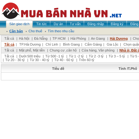
Sàn giao dịch
Tin tức
Dự án
Tư vấn
Đăng nhập
Đăng ký
Đăng 
Cần bán
Cho thuê
Tìm theo nhu cầu
Tất cả
|
Hà Nội
|
Đà Nẵng
|
TP HCM
|
Hải Phòng
|
An Giang
|
Hải Dương
|
Chọ
Tất cả
|
TP.Hải Dương
|
Chí Linh
|
Bình Giang
|
Cẩm Giàng
|
Gia Lộc
|
Chọn quậ
Tất cả
|
Mặt phố, Mặt tiền
|
Chung cư ,căn hộ
|
Cửa hàng, Văn phòng
|
Nhà ở, Đất 
Tất cả
|
Dưới 500 triệu
|
Từ 500 -1 tỷ
|
Từ 1 -2 tỷ
|
Từ 2 -3 tỷ
|
Từ 3 – 5 tỷ
|
Từ 5 –
|
Từ 20 - 30 tỷ
|
Từ 30 - 40 tỷ
|
Từ 40 - 60 tỷ
|
Trên 60 tỷ
Tiêu đề
Tỉnh /T.Phố