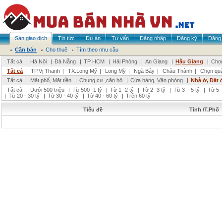
Sàn giao dịch
Tin tức
Dự án
Tư vấn
Đăng nhập
Đăng ký
Đăng 
Cần bán
Cho thuê
Tìm theo nhu cầu
Tất cả
|
Hà Nội
|
Đà Nẵng
|
TP HCM
|
Hải Phòng
|
An Giang
|
Hậu Giang
|
Chọn
Tất cả
|
TP.Vị Thanh
|
TX.Long Mỹ
|
Long Mỹ
|
Ngã Bảy
|
Châu Thành
|
Chọn qu
Tất cả
|
Mặt phố, Mặt tiền
|
Chung cư ,căn hộ
|
Cửa hàng, Văn phòng
|
Nhà ở, Đất 
Tất cả
|
Dưới 500 triệu
|
Từ 500 -1 tỷ
|
Từ 1 -2 tỷ
|
Từ 2 -3 tỷ
|
Từ 3 – 5 tỷ
|
Từ 5 –
|
Từ 20 - 30 tỷ
|
Từ 30 - 40 tỷ
|
Từ 40 - 60 tỷ
|
Trên 60 tỷ
Tiêu đề
Tỉnh /T.Phố