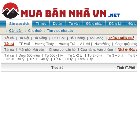
Sàn giao dịch
Tin tức
Dự án
Tư vấn
Đăng nhập
Đăng ký
Đăng 
Cần bán
Cho thuê
Tìm theo nhu cầu
Tất cả
|
Hà Nội
|
Đà Nẵng
|
TP HCM
|
Hải Phòng
|
An Giang
|
Thừa Thiên Huế
Tất cả
|
TP.Huế
|
Hương Thủy
|
Hương Trà
|
A Lưới
|
Nam Đông
|
Chọn quận hu
Tất cả
|
Mặt phố, Mặt tiền
|
Chung cư ,căn hộ
|
Cửa hàng, Văn phòng
|
Nhà ở, Đất 
Tất cả
|
Dưới 500 triệu
|
Từ 500 -1 tỷ
|
Từ 1 -2 tỷ
|
Từ 2 -3 tỷ
|
Từ 3 – 5 tỷ
|
Từ 5 –
|
Từ 20 - 30 tỷ
|
Từ 30 - 40 tỷ
|
Từ 40 - 60 tỷ
|
Trên 60 tỷ
Tiêu đề
Tỉnh /T.Phố