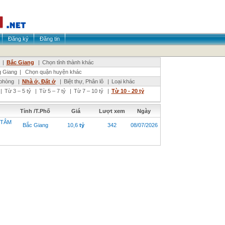
Đăng ký
Đăng tin
|
Bắc Giang
|
Chọn tỉnh thành khác
 Giang
|
Chọn quận huyện khác
phòng
|
Nhà ở, Đất ở
|
Biệt thự, Phân lô
|
Loại khác
|
Từ 3 – 5 tỷ
|
Từ 5 – 7 tỷ
|
Từ 7 – 10 tỷ
|
Từ 10 - 20 tỷ
Tỉnh /T.Phố
Giá
Lượt xem
Ngày
 TÂM
Bắc Giang
10,6
tỷ
342
08/07/2026