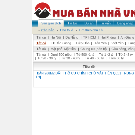
Sàn giao dịch
Tin tức
Dự án
Tư vấn
Đăng nhập
Cần bán
Cho thuê
Tìm theo nhu cầu
Tất cả
|
Hà Nội
|
Đà Nẵng
|
TP HCM
|
Hải Phòng
|
An Giang
Tất cả
|
TP.Bắc Giang
|
Hiệp Hòa
|
Tân Yên
|
Việt Yên
|
Lạng
Tất cả
|
Mặt phố, Mặt tiền
|
Chung cư ,căn hộ
|
Cửa hàng, Văn 
Tất cả
|
Dưới 500 triệu
|
Từ 500 -1 tỷ
|
Từ 1 -2 tỷ
|
Từ 2 -3 tỷ
|
Từ 20 - 30 tỷ
|
Từ 30 - 40 tỷ
|
Từ 40 - 60 tỷ
|
Trên 60 tỷ
Tiêu đề
BÁN 266M2 ĐẤT THỔ CƯ CHÍNH CHỦ MẶT TIỀN QL31 TRUNG
THỊ ...