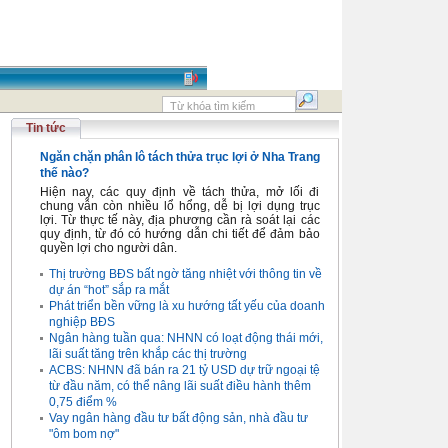
Tin tức
Ngăn chặn phân lô tách thửa trục lợi ở Nha Trang
thế nào?
Hiện nay, các quy định về tách thửa, mở lối đi
chung vẫn còn nhiều lổ hổng, dễ bị lợi dụng trục
lợi. Từ thực tế này, địa phương cần rà soát lại các
quy định, từ đó có hướng dẫn chi tiết để đảm bảo
quyền lợi cho người dân.
Thị trường BĐS bất ngờ tăng nhiệt với thông tin về
dự án “hot” sắp ra mắt
Phát triển bền vững là xu hướng tất yếu của doanh
nghiệp BĐS
Ngân hàng tuần qua: NHNN có loạt động thái mới,
lãi suất tăng trên khắp các thị trường
ACBS: NHNN đã bán ra 21 tỷ USD dự trữ ngoại tệ
từ đầu năm, có thể nâng lãi suất điều hành thêm
0,75 điểm %
Vay ngân hàng đầu tư bất động sản, nhà đầu tư
"ôm bom nợ"