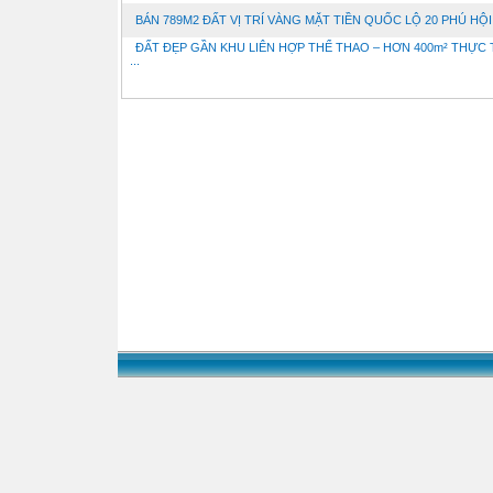
BÁN 789M2 ĐẤT VỊ TRÍ VÀNG MẶT TIỀN QUỐC LỘ 20 PHÚ HỘI
ĐẤT ĐẸP GẦN KHU LIÊN HỢP THỂ THAO – HƠN 400m² THỰC 
...