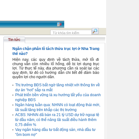
Tin tức
Ngăn chặn phân lô tách thửa trục lợi ở Nha Trang
thế nào?
Hiện nay, các quy định về tách thửa, mở lối đi
chung vẫn còn nhiều lổ hổng, dễ bị lợi dụng trục
lợi. Từ thực tế này, địa phương cần rà soát lại các
quy định, từ đó có hướng dẫn chi tiết để đảm bảo
quyền lợi cho người dân.
Thị trường BĐS bất ngờ tăng nhiệt với thông tin về
dự án “hot” sắp ra mắt
Phát triển bền vững là xu hướng tất yếu của doanh
nghiệp BĐS
Ngân hàng tuần qua: NHNN có loạt động thái mới,
lãi suất tăng trên khắp các thị trường
ACBS: NHNN đã bán ra 21 tỷ USD dự trữ ngoại tệ
từ đầu năm, có thể nâng lãi suất điều hành thêm
0,75 điểm %
Vay ngân hàng đầu tư bất động sản, nhà đầu tư
"ôm bom nợ"