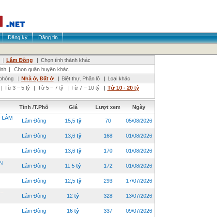
Đăng ký
Đăng tin
|
Lâm Đồng
|
Chọn tỉnh thành khác
inh
|
Chọn quận huyện khác
phòng
|
Nhà ở, Đất ở
|
Biệt thự, Phân lô
|
Loại khác
|
Từ 3 – 5 tỷ
|
Từ 5 – 7 tỷ
|
Từ 7 – 10 tỷ
|
Từ 10 - 20 tỷ
Tỉnh /T.Phố
Giá
Lượt xem
Ngày
– LÂM
Lâm Đồng
15,5
tỷ
70
05/08/2026
Lâm Đồng
13,6
tỷ
168
01/08/2026
Lâm Đồng
13,6
tỷ
170
01/08/2026
N
Lâm Đồng
11,5
tỷ
172
01/08/2026
Lâm Đồng
12,5
tỷ
293
17/07/2026
 –
Lâm Đồng
12
tỷ
328
13/07/2026
Lâm Đồng
16
tỷ
337
09/07/2026