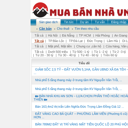
Sàn giao dịch
Tin tức
Dự án
Tư vấn
Đăng nhập
Cần bán
Cho thuê
Tìm theo nhu cầu
Tất cả
|
Hà Nội
|
Đà Nẵng
|
TP HCM
|
Hải Phòng
|
An Giang
Tất cả
|
TP.Bảo Lộc
|
TP.Đà Lạt
|
Đức Trọng
|
Lâm Hà
|
Di L
Tất cả
|
Mặt phố, Mặt tiền
|
Chung cư ,căn hộ
|
Cửa hàng, Văn 
Tất cả
|
Dưới 500 triệu
|
Từ 500 -1 tỷ
|
Từ 1 -2 tỷ
|
Từ 2 -3 tỷ
|
Từ 20 - 30 tỷ
|
Từ 30 - 40 tỷ
|
Từ 40 - 60 tỷ
|
Trên 60 tỷ
Tiêu đề
GIẢM SỐC 2,5 TỶ – ĐẤT VƯỜN 5,1HA, GẦN UBND XÃ ĐẠ TẺH 
...
Nhà phố 5 tầng thang máy ở trung tâm KV Nguyễn Văn Trỗi, ...
Nhà phố 5 tầng thang máy ở trung tâm KV Nguyễn Văn Trỗi, ...
🏡 BÁN NHÀ KHU AN SƠN – LỰA CHỌN PHẦN THÔ HOẶC HOÀ
THIỆN 🏡
Bán 163,4m2 thị trấn Liên Nghĩa Đức Trọng Lâm Đồng Giá 12 ...
ĐẤT VÀNG CAO BÁ QUÁT – PHƯỜNG LÂM VIÊN (Phường 6 cũ)
HƠN ...
BÁN 789M2 ĐẤT VỊ TRÍ VÀNG MẶT TIỀN QUỐC LỘ 20 PHÚ HỘI