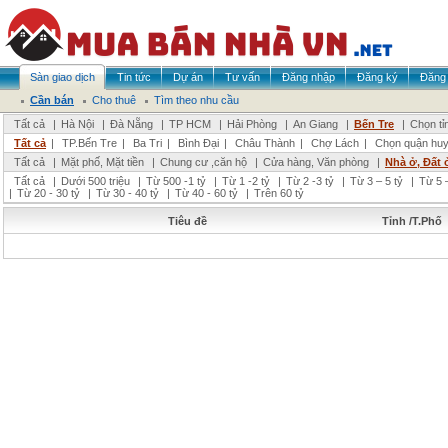
Sàn giao dịch
Tin tức
Dự án
Tư vấn
Đăng nhập
Đăng ký
Đăng 
Cần bán
Cho thuê
Tìm theo nhu cầu
Tất cả
|
Hà Nội
|
Đà Nẵng
|
TP HCM
|
Hải Phòng
|
An Giang
|
Bến Tre
|
Chọn tỉ
Tất cả
|
TP.Bến Tre
|
Ba Tri
|
Bình Đại
|
Châu Thành
|
Chợ Lách
|
Chọn quận hu
Tất cả
|
Mặt phố, Mặt tiền
|
Chung cư ,căn hộ
|
Cửa hàng, Văn phòng
|
Nhà ở, Đất 
Tất cả
|
Dưới 500 triệu
|
Từ 500 -1 tỷ
|
Từ 1 -2 tỷ
|
Từ 2 -3 tỷ
|
Từ 3 – 5 tỷ
|
Từ 5 –
|
Từ 20 - 30 tỷ
|
Từ 30 - 40 tỷ
|
Từ 40 - 60 tỷ
|
Trên 60 tỷ
Tiêu đề
Tỉnh /T.Phố