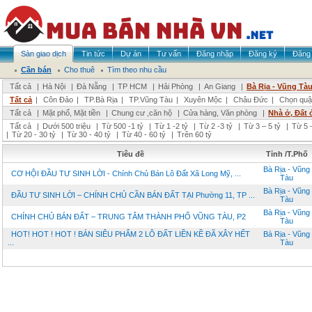
Sàn giao dịch
Tin tức
Dự án
Tư vấn
Đăng nhập
Đăng ký
Đăng 
Cần bán
Cho thuê
Tìm theo nhu cầu
Tất cả
|
Hà Nội
|
Đà Nẵng
|
TP HCM
|
Hải Phòng
|
An Giang
|
Bà Rịa - Vũng Tà
Tất cả
|
Côn Đảo
|
TP.Bà Rịa
|
TP.Vũng Tàu
|
Xuyên Mộc
|
Châu Đức
|
Chọn quậ
Tất cả
|
Mặt phố, Mặt tiền
|
Chung cư ,căn hộ
|
Cửa hàng, Văn phòng
|
Nhà ở, Đất 
Tất cả
|
Dưới 500 triệu
|
Từ 500 -1 tỷ
|
Từ 1 -2 tỷ
|
Từ 2 -3 tỷ
|
Từ 3 – 5 tỷ
|
Từ 5 –
|
Từ 20 - 30 tỷ
|
Từ 30 - 40 tỷ
|
Từ 40 - 60 tỷ
|
Trên 60 tỷ
Tiêu đề
Tỉnh /T.Phố
Bà Rịa - Vũng
CƠ HỘI ĐẦU TƯ SINH LỜI - Chính Chủ Bán Lô Đất Xã Long Mỹ, ...
Tàu
Bà Rịa - Vũng
ĐẦU TƯ SINH LỜI – CHÍNH CHỦ CẦN BÁN ĐẤT TẠI Phường 11, TP ...
Tàu
Bà Rịa - Vũng
CHÍNH CHỦ BÁN ĐẤT – TRUNG TÂM THÀNH PHỐ VŨNG TÀU, P2
Tàu
HOT! HOT ! HOT ! BÁN SIÊU PHẨM 2 LÔ ĐẤT LIỀN KỀ ĐÃ XÂY HẾT
Bà Rịa - Vũng
...
Tàu