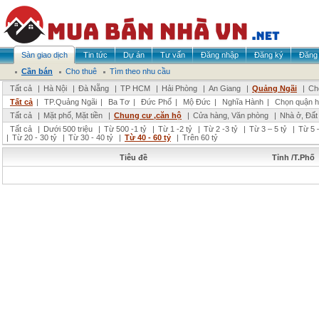
Sàn giao dịch
Tin tức
Dự án
Tư vấn
Đăng nhập
Đăng ký
Đăng 
Cần bán
Cho thuê
Tìm theo nhu cầu
Tất cả
|
Hà Nội
|
Đà Nẵng
|
TP HCM
|
Hải Phòng
|
An Giang
|
Quảng Ngãi
|
Ch
Tất cả
|
TP.Quảng Ngãi
|
Ba Tơ
|
Đức Phổ
|
Mộ Đức
|
Nghĩa Hành
|
Chọn quận 
Tất cả
|
Mặt phố, Mặt tiền
|
Chung cư ,căn hộ
|
Cửa hàng, Văn phòng
|
Nhà ở, Đất
Tất cả
|
Dưới 500 triệu
|
Từ 500 -1 tỷ
|
Từ 1 -2 tỷ
|
Từ 2 -3 tỷ
|
Từ 3 – 5 tỷ
|
Từ 5 –
|
Từ 20 - 30 tỷ
|
Từ 30 - 40 tỷ
|
Từ 40 - 60 tỷ
|
Trên 60 tỷ
Tiêu đề
Tỉnh /T.Phố