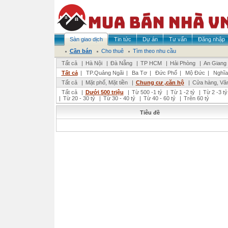
Sàn giao dịch
Tin tức
Dự án
Tư vấn
Đăng nhập
Cần bán
Cho thuê
Tìm theo nhu cầu
Tất cả
|
Hà Nội
|
Đà Nẵng
|
TP HCM
|
Hải Phòng
|
An Giang
Tất cả
|
TP.Quảng Ngãi
|
Ba Tơ
|
Đức Phổ
|
Mộ Đức
|
Nghĩa
Tất cả
|
Mặt phố, Mặt tiền
|
Chung cư ,căn hộ
|
Cửa hàng, Vă
Tất cả
|
Dưới 500 triệu
|
Từ 500 -1 tỷ
|
Từ 1 -2 tỷ
|
Từ 2 -3 tỷ
|
Từ 20 - 30 tỷ
|
Từ 30 - 40 tỷ
|
Từ 40 - 60 tỷ
|
Trên 60 tỷ
Tiêu đề