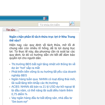
Tin tức
Ngăn chặn phân lô tách thửa trục lợi ở Nha Trang
thế nào?
Hiện nay, các quy định về tách thửa, mở lối đi
chung vẫn còn nhiều lổ hổng, dễ bị lợi dụng trục
lợi. Từ thực tế này, địa phương cần rà soát lại các
quy định, từ đó có hướng dẫn chi tiết để đảm bảo
quyền lợi cho người dân.
Thị trường BĐS bất ngờ tăng nhiệt với thông tin về
dự án “hot” sắp ra mắt
Phát triển bền vững là xu hướng tất yếu của doanh
nghiệp BĐS
Ngân hàng tuần qua: NHNN có loạt động thái mới,
lãi suất tăng trên khắp các thị trường
ACBS: NHNN đã bán ra 21 tỷ USD dự trữ ngoại tệ
từ đầu năm, có thể nâng lãi suất điều hành thêm
0,75 điểm %
Vay ngân hàng đầu tư bất động sản, nhà đầu tư
"ôm bom nợ"