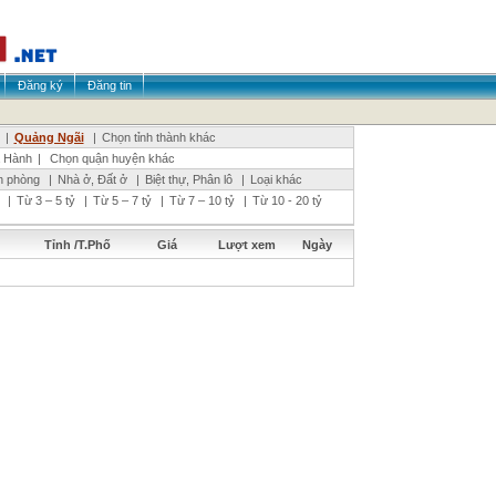
Đăng ký
Đăng tin
|
Quảng Ngãi
|
Chọn tỉnh thành khác
 Hành
|
Chọn quận huyện khác
n phòng
|
Nhà ở, Đất ở
|
Biệt thự, Phân lô
|
Loại khác
|
Từ 3 – 5 tỷ
|
Từ 5 – 7 tỷ
|
Từ 7 – 10 tỷ
|
Từ 10 - 20 tỷ
Tỉnh /T.Phố
Giá
Lượt xem
Ngày