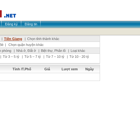
Đăng ký
Đăng tin
|
Tiền Giang
|
Chọn tỉnh thành khác
Bè
|
Chọn quận huyện khác
n phòng
|
Nhà ở, Đất ở
|
Biệt thự, Phân lô
|
Loại khác
|
Từ 3 – 5 tỷ
|
Từ 5 – 7 tỷ
|
Từ 7 – 10 tỷ
|
Từ 10 - 20 tỷ
Tỉnh /T.Phố
Giá
Lượt xem
Ngày