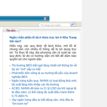
Tin tức
Ngăn chặn phân lô tách thửa trục lợi ở Nha Trang
thế nào?
Hiện nay, các quy định về tách thửa, mở lối đi
chung vẫn còn nhiều lổ hổng, dễ bị lợi dụng trục
lợi. Từ thực tế này, địa phương cần rà soát lại các
quy định, từ đó có hướng dẫn chi tiết để đảm bảo
quyền lợi cho người dân.
Thị trường BĐS bất ngờ tăng nhiệt với thông tin về
dự án “hot” sắp ra mắt
Phát triển bền vững là xu hướng tất yếu của doanh
nghiệp BĐS
Ngân hàng tuần qua: NHNN có loạt động thái mới,
lãi suất tăng trên khắp các thị trường
ACBS: NHNN đã bán ra 21 tỷ USD dự trữ ngoại tệ
từ đầu năm, có thể nâng lãi suất điều hành thêm
0,75 điểm %
Vay ngân hàng đầu tư bất động sản, nhà đầu tư
"ôm bom nợ"