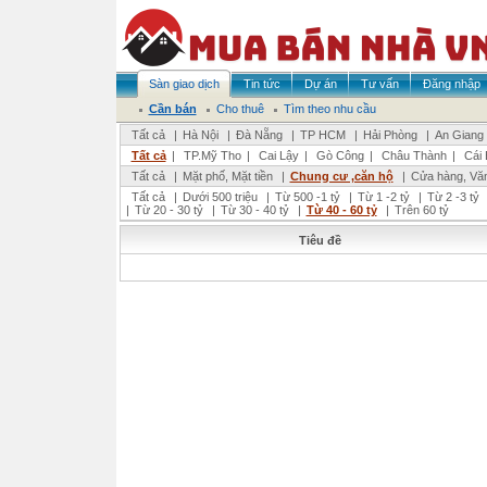
Sàn giao dịch
Tin tức
Dự án
Tư vấn
Đăng nhập
Cần bán
Cho thuê
Tìm theo nhu cầu
Tất cả
|
Hà Nội
|
Đà Nẵng
|
TP HCM
|
Hải Phòng
|
An Giang
Tất cả
|
TP.Mỹ Tho
|
Cai Lậy
|
Gò Công
|
Châu Thành
|
Cái 
Tất cả
|
Mặt phố, Mặt tiền
|
Chung cư ,căn hộ
|
Cửa hàng, Vă
Tất cả
|
Dưới 500 triệu
|
Từ 500 -1 tỷ
|
Từ 1 -2 tỷ
|
Từ 2 -3 tỷ
|
Từ 20 - 30 tỷ
|
Từ 30 - 40 tỷ
|
Từ 40 - 60 tỷ
|
Trên 60 tỷ
Tiêu đề