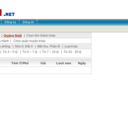
Đăng ký
Đăng tin
|
Quảng Ngãi
|
Chọn tỉnh thành khác
a Hành
|
Chọn quận huyện khác
n phòng
|
Nhà ở, Đất ở
|
Biệt thự, Phân lô
|
Loại khác
|
Từ 3 – 5 tỷ
|
Từ 5 – 7 tỷ
|
Từ 7 – 10 tỷ
|
Từ 10 - 20 tỷ
Tỉnh /T.Phố
Giá
Lượt xem
Ngày