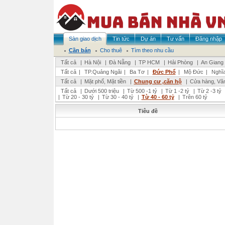
Sàn giao dịch
Tin tức
Dự án
Tư vấn
Đăng nhập
Cần bán
Cho thuê
Tìm theo nhu cầu
Tất cả
|
Hà Nội
|
Đà Nẵng
|
TP HCM
|
Hải Phòng
|
An Giang
Tất cả
|
TP.Quảng Ngãi
|
Ba Tơ
|
Đức Phổ
|
Mộ Đức
|
Nghĩ
Tất cả
|
Mặt phố, Mặt tiền
|
Chung cư ,căn hộ
|
Cửa hàng, Vă
Tất cả
|
Dưới 500 triệu
|
Từ 500 -1 tỷ
|
Từ 1 -2 tỷ
|
Từ 2 -3 tỷ
|
Từ 20 - 30 tỷ
|
Từ 30 - 40 tỷ
|
Từ 40 - 60 tỷ
|
Trên 60 tỷ
Tiêu đề