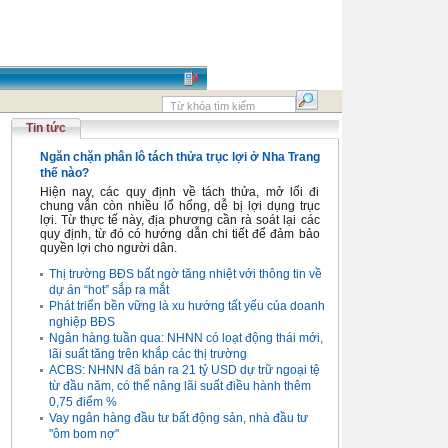
Tin tức
Ngăn chặn phân lô tách thửa trục lợi ở Nha Trang
thế nào?
Hiện nay, các quy định về tách thửa, mở lối đi
chung vẫn còn nhiều lổ hổng, dễ bị lợi dụng trục
lợi. Từ thực tế này, địa phương cần rà soát lại các
quy định, từ đó có hướng dẫn chi tiết để đảm bảo
quyền lợi cho người dân.
Thị trường BĐS bất ngờ tăng nhiệt với thông tin về
dự án “hot” sắp ra mắt
Phát triển bền vững là xu hướng tất yếu của doanh
nghiệp BĐS
Ngân hàng tuần qua: NHNN có loạt động thái mới,
lãi suất tăng trên khắp các thị trường
ACBS: NHNN đã bán ra 21 tỷ USD dự trữ ngoại tệ
từ đầu năm, có thể nâng lãi suất điều hành thêm
0,75 điểm %
Vay ngân hàng đầu tư bất động sản, nhà đầu tư
"ôm bom nợ"