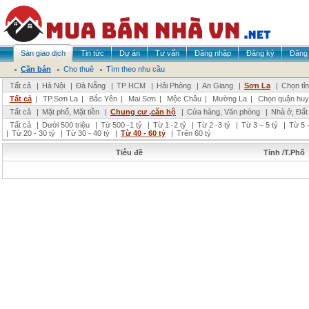
Sàn giao dịch
Tin tức
Dự án
Tư vấn
Đăng nhập
Đăng ký
Đăng 
Cần bán
Cho thuê
Tìm theo nhu cầu
Tất cả
|
Hà Nội
|
Đà Nẵng
|
TP HCM
|
Hải Phòng
|
An Giang
|
Sơn La
|
Chọn tỉ
Tất cả
|
TP.Sơn La
|
Bắc Yên
|
Mai Sơn
|
Mộc Châu
|
Mường La
|
Chọn quận huy
Tất cả
|
Mặt phố, Mặt tiền
|
Chung cư ,căn hộ
|
Cửa hàng, Văn phòng
|
Nhà ở, Đất
Tất cả
|
Dưới 500 triệu
|
Từ 500 -1 tỷ
|
Từ 1 -2 tỷ
|
Từ 2 -3 tỷ
|
Từ 3 – 5 tỷ
|
Từ 5 –
|
Từ 20 - 30 tỷ
|
Từ 30 - 40 tỷ
|
Từ 40 - 60 tỷ
|
Trên 60 tỷ
Tiêu đề
Tỉnh /T.Phố