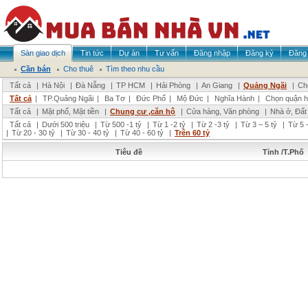
Sàn giao dịch
Tin tức
Dự án
Tư vấn
Đăng nhập
Đăng ký
Đăng 
Cần bán
Cho thuê
Tìm theo nhu cầu
Tất cả
|
Hà Nội
|
Đà Nẵng
|
TP HCM
|
Hải Phòng
|
An Giang
|
Quảng Ngãi
|
Ch
Tất cả
|
TP.Quảng Ngãi
|
Ba Tơ
|
Đức Phổ
|
Mộ Đức
|
Nghĩa Hành
|
Chọn quận 
Tất cả
|
Mặt phố, Mặt tiền
|
Chung cư ,căn hộ
|
Cửa hàng, Văn phòng
|
Nhà ở, Đất
Tất cả
|
Dưới 500 triệu
|
Từ 500 -1 tỷ
|
Từ 1 -2 tỷ
|
Từ 2 -3 tỷ
|
Từ 3 – 5 tỷ
|
Từ 5 –
|
Từ 20 - 30 tỷ
|
Từ 30 - 40 tỷ
|
Từ 40 - 60 tỷ
|
Trên 60 tỷ
Tiêu đề
Tỉnh /T.Phố