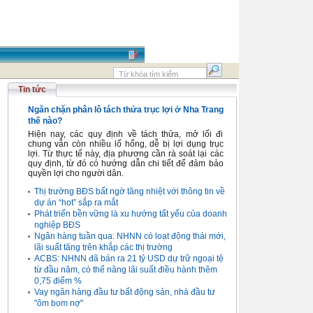
Tin tức
Ngăn chặn phân lô tách thửa trục lợi ở Nha Trang
thế nào?
Hiện nay, các quy định về tách thửa, mở lối đi
chung vẫn còn nhiều lổ hổng, dễ bị lợi dụng trục
lợi. Từ thực tế này, địa phương cần rà soát lại các
quy định, từ đó có hướng dẫn chi tiết để đảm bảo
quyền lợi cho người dân.
Thị trường BĐS bất ngờ tăng nhiệt với thông tin về
dự án “hot” sắp ra mắt
Phát triển bền vững là xu hướng tất yếu của doanh
nghiệp BĐS
Ngân hàng tuần qua: NHNN có loạt động thái mới,
lãi suất tăng trên khắp các thị trường
ACBS: NHNN đã bán ra 21 tỷ USD dự trữ ngoại tệ
từ đầu năm, có thể nâng lãi suất điều hành thêm
0,75 điểm %
Vay ngân hàng đầu tư bất động sản, nhà đầu tư
"ôm bom nợ"