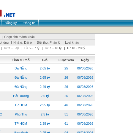
Đăng ký
Đăng tin
|
Chọn tỉnh thành khác
 phòng
|
Nhà ở, Đất ở
|
Biệt thự, Phân lô
|
Loại khác
|
Từ 3 – 5 tỷ
|
Từ 5 – 7 tỷ
|
Từ 7 – 10 tỷ
|
Từ 10 - 20 tỷ
Tỉnh /T.Phố
Giá
Lượt xem
Ngày
Đà Nẵng
2,65
tỷ
25
06/08/2026
Đà Nẵng
2,65
tỷ
26
06/08/2026
Đà Nẵng
2,49
tỷ
26
06/08/2026
...
Hải Dương
2,6
tỷ
26
06/08/2026
TP HCM
2,95
tỷ
46
06/08/2026
HỌ
Phú Thọ
2,5
tỷ
51
06/08/2026
TP HCM
2,38
tỷ
61
06/08/2026
P
Nam Định
2,25
tỷ
94
06/08/2026