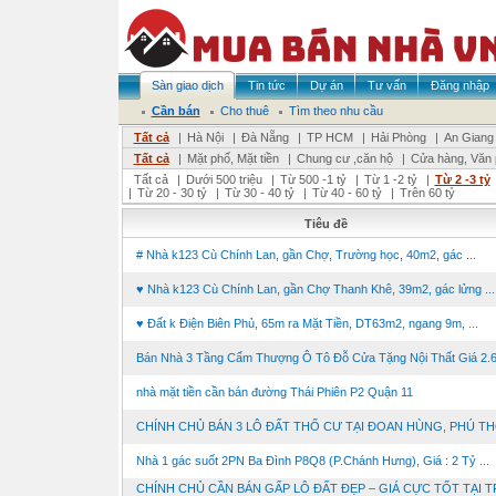
Sàn giao dịch
Tin tức
Dự án
Tư vấn
Đăng nhập
Cần bán
Cho thuê
Tìm theo nhu cầu
Tất cả
|
Hà Nội
|
Đà Nẵng
|
TP HCM
|
Hải Phòng
|
An Giang
Tất cả
|
Mặt phố, Mặt tiền
|
Chung cư ,căn hộ
|
Cửa hàng, Văn
Tất cả
|
Dưới 500 triệu
|
Từ 500 -1 tỷ
|
Từ 1 -2 tỷ
|
Từ 2 -3 tỷ
|
Từ 20 - 30 tỷ
|
Từ 30 - 40 tỷ
|
Từ 40 - 60 tỷ
|
Trên 60 tỷ
Tiêu đề
# Nhà k123 Cù Chính Lan, gần Chợ, Trường học, 40m2, gác ...
♥ Nhà k123 Cù Chính Lan, gần Chợ Thanh Khê, 39m2, gác lửng ...
♥ Đất k Điện Biên Phủ, 65m ra Mặt Tiền, DT63m2, ngang 9m, ...
Bán Nhà 3 Tầng Cẩm Thượng Ô Tô Đỗ Cửa Tặng Nội Thất Giá 2.6 
nhà mặt tiền cần bán đường Thái Phiên P2 Quận 11
CHÍNH CHỦ BÁN 3 LÔ ĐẤT THỔ CƯ TẠI ĐOAN HÙNG, PHÚ T
Nhà 1 gác suốt 2PN Ba Đình P8Q8 (P.Chánh Hưng), Giá : 2 Tỷ ...
CHÍNH CHỦ CẦN BÁN GẤP LÔ ĐẤT ĐẸP – GIÁ CỰC TỐT TẠI T