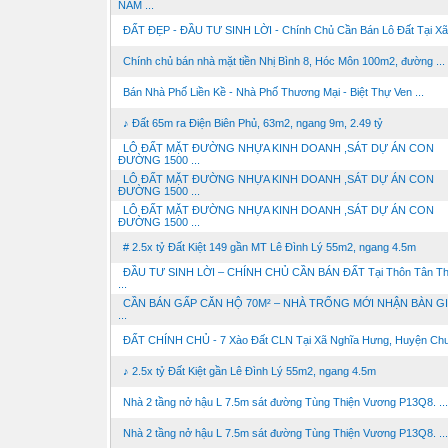
NAM ...
ĐẤT ĐẸP - ĐẦU TƯ SINH LỜI - Chính Chủ Cần Bán Lô Đất Tại Xã 
Chính chủ bán nhà mặt tiền Nhị Bình 8, Hóc Môn 100m2, đường ...
Bán Nhà Phố Liền Kề - Nhà Phố Thương Mại - Biệt Thự Ven ...
♪ Đất 65m ra Điện Biên Phủ, 63m2, ngang 9m, 2.49 tỷ
LÔ ĐẤT MẶT ĐƯỜNG NHỰA KINH DOANH ,SÁT DỰ ÁN CON
ĐƯỜNG 1500 ...
LÔ ĐẤT MẶT ĐƯỜNG NHỰA KINH DOANH ,SÁT DỰ ÁN CON
ĐƯỜNG 1500 ...
LÔ ĐẤT MẶT ĐƯỜNG NHỰA KINH DOANH ,SÁT DỰ ÁN CON
ĐƯỜNG 1500 ...
# 2.5x tỷ Đất Kiệt 149 gần MT Lê Đình Lý 55m2, ngang 4.5m
ĐẦU TƯ SINH LỜI – CHÍNH CHỦ CẦN BÁN ĐẤT Tại Thôn Tân Th
...
CẦN BÁN GẤP CĂN HỘ 70M² – NHÀ TRỐNG MỚI NHẬN BÀN GI
...
ĐẤT CHÍNH CHỦ - 7 Xào Đất CLN Tại Xã Nghĩa Hưng, Huyện Chư 
♪ 2.5x tỷ Đất Kiệt gần Lê Đình Lý 55m2, ngang 4.5m
Nhà 2 tầng nở hậu L 7.5m sát đường Tùng Thiện Vương P13Q8. ...
Nhà 2 tầng nở hậu L 7.5m sát đường Tùng Thiện Vương P13Q8. ...