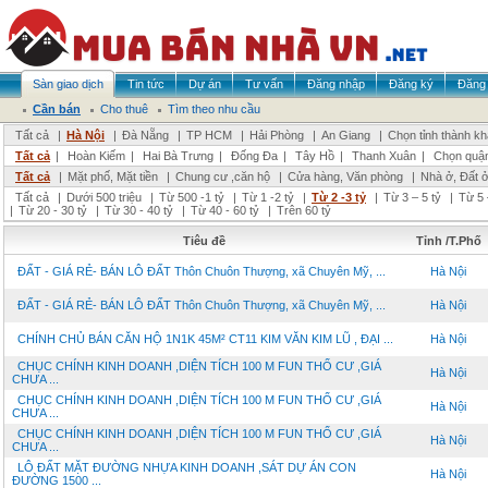
Sàn giao dịch
Tin tức
Dự án
Tư vấn
Đăng nhập
Đăng ký
Đăng 
Cần bán
Cho thuê
Tìm theo nhu cầu
Tất cả
|
Hà Nội
|
Đà Nẵng
|
TP HCM
|
Hải Phòng
|
An Giang
|
Chọn tỉnh thành k
Tất cả
|
Hoàn Kiếm
|
Hai Bà Trưng
|
Đống Đa
|
Tây Hồ
|
Thanh Xuân
|
Chọn quậ
Tất cả
|
Mặt phố, Mặt tiền
|
Chung cư ,căn hộ
|
Cửa hàng, Văn phòng
|
Nhà ở, Đất 
Tất cả
|
Dưới 500 triệu
|
Từ 500 -1 tỷ
|
Từ 1 -2 tỷ
|
Từ 2 -3 tỷ
|
Từ 3 – 5 tỷ
|
Từ 5 
|
Từ 20 - 30 tỷ
|
Từ 30 - 40 tỷ
|
Từ 40 - 60 tỷ
|
Trên 60 tỷ
Tiêu đề
Tỉnh /T.Phố
ĐẤT - GIÁ RẺ- BÁN LÔ ĐẤT Thôn Chuôn Thượng, xã Chuyên Mỹ, ...
Hà Nội
ĐẤT - GIÁ RẺ- BÁN LÔ ĐẤT Thôn Chuôn Thượng, xã Chuyên Mỹ, ...
Hà Nội
CHÍNH CHỦ BÁN CĂN HỘ 1N1K 45M² CT11 KIM VĂN KIM LŨ , ĐẠI ...
Hà Nội
CHỤC CHÍNH KINH DOANH ,DIỆN TÍCH 100 M FUN THỔ CƯ ,GIÁ
Hà Nội
CHƯA ...
CHỤC CHÍNH KINH DOANH ,DIỆN TÍCH 100 M FUN THỔ CƯ ,GIÁ
Hà Nội
CHƯA ...
CHỤC CHÍNH KINH DOANH ,DIỆN TÍCH 100 M FUN THỔ CƯ ,GIÁ
Hà Nội
CHƯA ...
LÔ ĐẤT MẶT ĐƯỜNG NHỰA KINH DOANH ,SÁT DỰ ÁN CON
Hà Nội
ĐƯỜNG 1500 ...