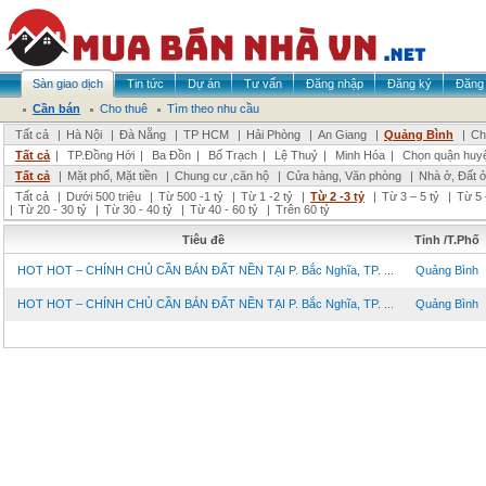
Sàn giao dịch
Tin tức
Dự án
Tư vấn
Đăng nhập
Đăng ký
Đăng 
Cần bán
Cho thuê
Tìm theo nhu cầu
Tất cả
|
Hà Nội
|
Đà Nẵng
|
TP HCM
|
Hải Phòng
|
An Giang
|
Quảng Bình
|
Ch
Tất cả
|
TP.Đồng Hới
|
Ba Đồn
|
Bố Trạch
|
Lệ Thuỷ
|
Minh Hóa
|
Chọn quận huy
Tất cả
|
Mặt phố, Mặt tiền
|
Chung cư ,căn hộ
|
Cửa hàng, Văn phòng
|
Nhà ở, Đất 
Tất cả
|
Dưới 500 triệu
|
Từ 500 -1 tỷ
|
Từ 1 -2 tỷ
|
Từ 2 -3 tỷ
|
Từ 3 – 5 tỷ
|
Từ 5 
|
Từ 20 - 30 tỷ
|
Từ 30 - 40 tỷ
|
Từ 40 - 60 tỷ
|
Trên 60 tỷ
Tiêu đề
Tỉnh /T.Phố
HOT HOT – CHÍNH CHỦ CẦN BÁN ĐẤT NỀN TẠI P. Bắc Nghĩa, TP. ...
Quảng Bình
HOT HOT – CHÍNH CHỦ CẦN BÁN ĐẤT NỀN TẠI P. Bắc Nghĩa, TP. ...
Quảng Bình