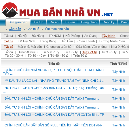
Sàn giao dịch
Tin tức
Dự án
Tư vấn
Đăng nhập
Đăng ký
Đăng 
Cần bán
Cho thuê
Tìm theo nhu cầu
Tất cả
|
Hà Nội
|
Đà Nẵng
|
TP HCM
|
Hải Phòng
|
An Giang
|
Tây Ninh
|
Chọn t
Tất cả
|
TP.Tây Ninh
|
Trảng Bàng
|
Bến Cầu
|
Châu Thành
|
Dương Minh Châu
|
Tất cả
|
Mặt phố, Mặt tiền
|
Chung cư ,căn hộ
|
Cửa hàng, Văn phòng
|
Nhà ở, Đất 
Tất cả
|
Dưới 500 triệu
|
Từ 500 -1 tỷ
|
Từ 1 -2 tỷ
|
Từ 2 -3 tỷ
|
Từ 3 – 5 tỷ
|
Từ 5 
|
Từ 20 - 30 tỷ
|
Từ 30 - 40 tỷ
|
Từ 40 - 60 tỷ
|
Trên 60 tỷ
Tiêu đề
Tỉnh /T.Phố
CHÍNH CHỦ BÁN NHÀ VƯỜN ĐẸP – FULL NỘI THẤT – HÒA THÀNH,
Tây Ninh
TÂY ...
*** ĐẦU TƯ LÀ CÓ LÃI - NHÀ PHỐ TRUNG TÂM TÂY NINH CHỈ 2,1 ...
Tây Ninh
HOT HOT – CHÍNH CHỦ CẦN BÁN ĐẤT VỊ TRÍ ĐẸP TẠI Phường Tân
Tây Ninh
...
ĐẦU TƯ SINH LỜI – CHÍNH CHỦ CẦN BÁN ĐẤT Tại Xã Trường ...
Tây Ninh
ĐẦU TƯ SINH LỜI – CHÍNH CHỦ CẦN BÁN ĐẤT Tại Xã Trường ...
Tây Ninh
ĐẦU TƯ SINH LỜI – CHÍNH CHỦ CẦN BÁN ĐẤT TẠI Xã Tân Bình, TP
Tây Ninh
...
CHÍNH CHỦ BÁN ĐẤT SẴN SỔ FULL TIỆN ÍCH MẶT TIỀN DDT784- ...
Tây Ninh