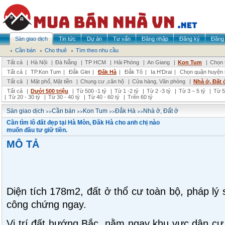
Sàn giao dịch
Tin tức
Dự án
Tư vấn
Đăng nhập
Đăng ký
Đăng 
Cần bán
Cho thuê
Tìm theo nhu cầu
Tất cả
|
Hà Nội
|
Đà Nẵng
|
TP HCM
|
Hải Phòng
|
An Giang
|
Kon Tum
|
Chọn 
Tất cả
|
TP.Kon Tum
|
Đắk Glei
|
Đắk Hà
|
Đắk Tô
|
Ia H'Drai
|
Chọn quận huyện
Tất cả
|
Mặt phố, Mặt tiền
|
Chung cư ,căn hộ
|
Cửa hàng, Văn phòng
|
Nhà ở, Đất 
Tất cả
|
Dưới 500 triệu
|
Từ 500 -1 tỷ
|
Từ 1 -2 tỷ
|
Từ 2 -3 tỷ
|
Từ 3 – 5 tỷ
|
Từ 5
|
Từ 20 - 30 tỷ
|
Từ 30 - 40 tỷ
|
Từ 40 - 60 tỷ
|
Trên 60 tỷ
>>
>>
>>
>>
Sàn giao dịch
Cần bán
Kon Tum
Đắk Hà
Nhà ở, Đất ở
Cần tìm lô đất đẹp tại Hà Mòn, Đăk Hà cho anh chị nào
muốn đầu tư giữ tiền.
MÔ TẢ
Diện tích 178m2, đất ở thổ cư toàn bộ, pháp lý
công chứng ngay.
Vị trí đất hướng Bắc, nằm ngay khu vực dân cư