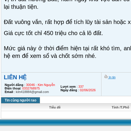
lại thuận tiện.
Đất vuông vắn, rất hợp để tích lũy tài sản hoặc x
Giá cực tốt chỉ 450 triệu cho cả lô đất.
Mức giá này ở thời điểm hiện tại rất khó tìm, an
hệ em để xem sổ và chốt sớm nhé.
LIÊN HỆ
In tin
Người đăng
:
30046 - Kim Nguyễn
Lượt xem
:
337
Điện thoại
:
0332768975
Ngày đăng
:
02/06/2026
Email
:
kim418884@gmail.com
Tin cùng người rao
Tiêu đề
Tỉnh /T.Phố