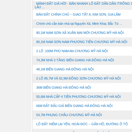
MẢNH ĐẤT GIÁ HỜI - BÁN NHANH LÔ ĐẤT DÃN DÂN /TRỒNG 
LÂU ...
BÁN ĐẤT CHÍNH CHỦ – GIAO TẤT A, KIM SƠN, GIA LÂM
Chính chủ cần bán nhà tại Nguyên Xá, Minh Khai, Bắc Từ ...
80,1M NAM SƠN-XÃ XUÂN MAI MỚI-CHƯƠNG MỸ-HÀ NỘI
80,1M NAM SƠN-NAM PHƯƠNG TIẾN-CHƯƠNG MỸ-HÀ NỘI
2 LÔ :100M PHÚ NAM AN-CHƯƠNG MỸ-HÀ NỘI
74,3M NHÀ 3 TẦNG BIÊN GIANG-HÀ ĐÔNG-HÀ NỘI
48,1M BIÊN GIANG-HÀ ĐÔNG-HÀ NỘI
2 LÔ 85,7M VÀ 92,9M ĐÔNG SƠN-CHƯƠNG MỸ-HÀ NỘI
36M BIÊN GIANG-HÀ ĐÔNG-HÀ NỘI
55,6M NHÀ CẤP 4 TIÊN PHƯƠNG-CHƯƠNG MỸ-HÀ NỘI
66M ĐẤT ĐẤU GIÁ BIÊN GIANG-HÀ ĐÔNG-HÀ NỘI
54,7M PHỤNG CHÂU-CHƯƠNG MỸ-HÀ NỘI
LÔ ĐẤT HIẾM LẠI YÊN, HOÀI ĐỨC – GẦN HỒ, ĐƯỜNG Ô TÔ