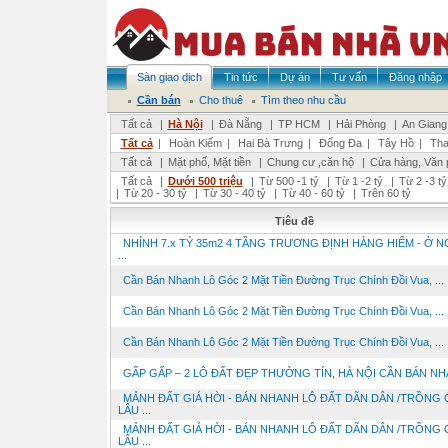
Sàn giao dịch
Tin tức
Dự án
Tư vấn
Đăng nhập
Cần bán
Cho thuê
Tìm theo nhu cầu
Tất cả
|
Hà Nội
|
Đà Nẵng
|
TP HCM
|
Hải Phòng
|
An Giang
Tất cả
|
Hoàn Kiếm
|
Hai Bà Trưng
|
Đống Đa
|
Tây Hồ
|
Tha
Tất cả
|
Mặt phố, Mặt tiền
|
Chung cư ,căn hộ
|
Cửa hàng, Văn 
Tất cả
|
Dưới 500 triệu
|
Từ 500 -1 tỷ
|
Từ 1 -2 tỷ
|
Từ 2 -3 tỷ
|
Từ 20 - 30 tỷ
|
Từ 30 - 40 tỷ
|
Từ 40 - 60 tỷ
|
Trên 60 tỷ
Tiêu đề
NHỈNH 7.x TỶ 35m2 4 TẦNG TRƯƠNG ĐỊNH HÀNG HIẾM - Ở NG
...
Cần Bán Nhanh Lô Góc 2 Mặt Tiền Đường Trục Chính Đồi Vua, ...
Cần Bán Nhanh Lô Góc 2 Mặt Tiền Đường Trục Chính Đồi Vua, ...
Cần Bán Nhanh Lô Góc 2 Mặt Tiền Đường Trục Chính Đồi Vua, ...
GẤP GẤP – 2 LÔ ĐẤT ĐẸP THƯỜNG TÍN, HÀ NỘI CẦN BÁN N
MẢNH ĐẤT GIÁ HỜI - BÁN NHANH LÔ ĐẤT DÃN DÂN /TRỒNG 
LÂU ...
MẢNH ĐẤT GIÁ HỜI - BÁN NHANH LÔ ĐẤT DÃN DÂN /TRỒNG 
LÂU ...