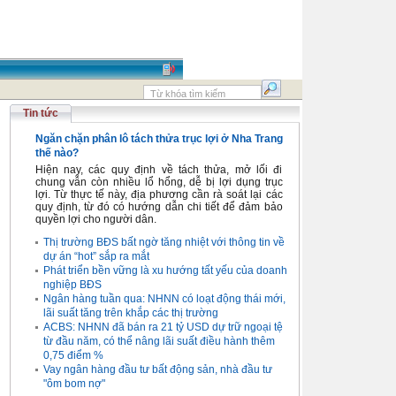
Tin tức
Ngăn chặn phân lô tách thửa trục lợi ở Nha Trang
thế nào?
Hiện nay, các quy định về tách thửa, mở lối đi
chung vẫn còn nhiều lổ hổng, dễ bị lợi dụng trục
lợi. Từ thực tế này, địa phương cần rà soát lại các
quy định, từ đó có hướng dẫn chi tiết để đảm bảo
quyền lợi cho người dân.
Thị trường BĐS bất ngờ tăng nhiệt với thông tin về
dự án “hot” sắp ra mắt
Phát triển bền vững là xu hướng tất yếu của doanh
nghiệp BĐS
Ngân hàng tuần qua: NHNN có loạt động thái mới,
lãi suất tăng trên khắp các thị trường
ACBS: NHNN đã bán ra 21 tỷ USD dự trữ ngoại tệ
từ đầu năm, có thể nâng lãi suất điều hành thêm
0,75 điểm %
Vay ngân hàng đầu tư bất động sản, nhà đầu tư
"ôm bom nợ"