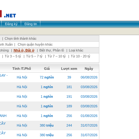
Đăng ký
Đăng tin
|
Chọn tỉnh thành khác
nh Xuân
|
Chọn quận huyện khác
phòng
|
Nhà ở, Đất ở
|
Biệt thự, Phân lô
|
Loại khác
|
Từ 3 – 5 tỷ
|
Từ 5 – 7 tỷ
|
Từ 7 – 10 tỷ
|
Từ 10 - 20 tỷ
Tỉnh /T.Phố
Giá
Lượt xem
Ngày
AY -
Hà Nội
72
nghìn
39
06/08/2026
Hà Nội
1
nghìn
181
03/08/2026
Hà Nội
1
nghìn
191
03/08/2026
Hà Nội
1
nghìn
189
03/08/2026
HANH
Hà Nội
1
nghìn
256
01/08/2026
CÂY
Hà Nội
380
triệu
244
31/07/2026
CÂY
Hà Nội
380
triệu
256
31/07/2026