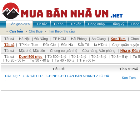
Sàn giao dịch
Tin tức
Dự án
Tư vấn
Đăng nhập
Đăng ký
Đăng 
Cần bán
Cho thuê
Tìm theo nhu cầu
Tất cả
|
Hà Nội
|
Đà Nẵng
|
TP HCM
|
Hải Phòng
|
An Giang
|
Kon Tum
|
Chọn 
Tất cả
|
TP.Kon Tum
|
Đắk Glei
|
Đắk Hà
|
Đắk Tô
|
Ia H'Drai
|
Chọn quận huyện
Tất cả
|
Mặt phố, Mặt tiền
|
Chung cư ,căn hộ
|
Cửa hàng, Văn phòng
|
Nhà ở, Đất 
Tất cả
|
Dưới 500 triệu
|
Từ 500 -1 tỷ
|
Từ 1 -2 tỷ
|
Từ 2 -3 tỷ
|
Từ 3 – 5 tỷ
|
Từ 5
|
Từ 20 - 30 tỷ
|
Từ 30 - 40 tỷ
|
Từ 40 - 60 tỷ
|
Trên 60 tỷ
Tiêu đề
Tỉnh /T.Phố
ĐẤT ĐẸP - GIÁ ĐẦU TƯ – CHÍNH CHỦ CẦN BÁN NHANH 2 LÔ ĐẤT
Kon Tum
...