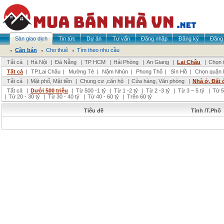
Sàn giao dịch
Tin tức
Dự án
Tư vấn
Đăng nhập
Đăng ký
Đăng 
Cần bán
Cho thuê
Tìm theo nhu cầu
Tất cả
|
Hà Nội
|
Đà Nẵng
|
TP HCM
|
Hải Phòng
|
An Giang
|
Lai Châu
|
Chọn t
Tất cả
|
TP.Lai Châu
|
Mường Tè
|
Nậm Nhùn
|
Phong Thổ
|
Sìn Hồ
|
Chọn quận 
Tất cả
|
Mặt phố, Mặt tiền
|
Chung cư ,căn hộ
|
Cửa hàng, Văn phòng
|
Nhà ở, Đất 
Tất cả
|
Dưới 500 triệu
|
Từ 500 -1 tỷ
|
Từ 1 -2 tỷ
|
Từ 2 -3 tỷ
|
Từ 3 – 5 tỷ
|
Từ 5
|
Từ 20 - 30 tỷ
|
Từ 30 - 40 tỷ
|
Từ 40 - 60 tỷ
|
Trên 60 tỷ
Tiêu đề
Tỉnh /T.Phố