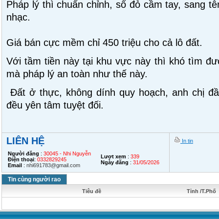
Pháp lý thì chuẩn chỉnh, sổ đỏ cầm tay, sang t
nhạc.
Giá bán cực mềm chỉ 450 triệu cho cả lô đất.
Với tầm tiền này tại khu vực này thì khó tìm đư
mà pháp lý an toàn như thế này.
Đất ở thực, không dính quy hoạch, anh chị đ
đều yên tâm tuyệt đối.
LIÊN HỆ
In tin
Người đăng
:
30045 - Nhi Nguyễn
Lượt xem
:
339
Điện thoại
:
0332829245
Ngày đăng
:
31/05/2026
Email
:
nhi691783@gmail.com
Tin cùng người rao
Tiêu đề
Tỉnh /T.Phố