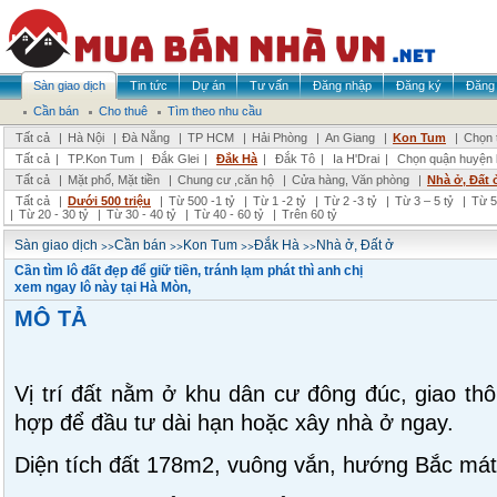
Sàn giao dịch
Tin tức
Dự án
Tư vấn
Đăng nhập
Đăng ký
Đăng 
Cần bán
Cho thuê
Tìm theo nhu cầu
Tất cả
|
Hà Nội
|
Đà Nẵng
|
TP HCM
|
Hải Phòng
|
An Giang
|
Kon Tum
|
Chọn 
Tất cả
|
TP.Kon Tum
|
Đắk Glei
|
Đắk Hà
|
Đắk Tô
|
Ia H'Drai
|
Chọn quận huyện
Tất cả
|
Mặt phố, Mặt tiền
|
Chung cư ,căn hộ
|
Cửa hàng, Văn phòng
|
Nhà ở, Đất 
Tất cả
|
Dưới 500 triệu
|
Từ 500 -1 tỷ
|
Từ 1 -2 tỷ
|
Từ 2 -3 tỷ
|
Từ 3 – 5 tỷ
|
Từ 5
|
Từ 20 - 30 tỷ
|
Từ 30 - 40 tỷ
|
Từ 40 - 60 tỷ
|
Trên 60 tỷ
>>
>>
>>
>>
Sàn giao dịch
Cần bán
Kon Tum
Đắk Hà
Nhà ở, Đất ở
Cần tìm lô đất đẹp để giữ tiền, tránh lạm phát thì anh chị
xem ngay lô này tại Hà Mòn,
MÔ TẢ
Vị trí đất nằm ở khu dân cư đông đúc, giao thôn
hợp để đầu tư dài hạn hoặc xây nhà ở ngay.
Diện tích đất 178m2, vuông vắn, hướng Bắc má