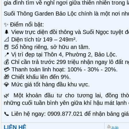
gia đình tìm về nghỉ ngơi giữa thiên nhiên trong 
Suối Thông Garden Bảo Lộc chính là một nơi nh
✨ Điểm nổi bật:
🌲 View trực diện đồi thông và Suối Ngọc tuyệt đ
📐 Diện tích từ 149 – 249m².
📕 Sổ hồng riêng, sở hữu an tâm.
📍 Vị trí đẹp tại Thôn 4, Phường 2, Bảo Lộc.
💰 Chỉ cần trả trước 299 triệu nhận ngay lô đất 
💳 Thanh toán linh hoạt: 100% - 30% - 20%.
🎁 Chiết khấu lên đến 9%.
💎 Mức giá tốt hàng đầu khu vực.
🌿 Một khoản đầu tư cho tương lai, đồng thờ
những cuối tuần bình yên giữa khí hậu mát lạnh
📞 Liên hệ ngay: 0909.877.021 để nhận bảng giá
LIÊN HỆ
In tin