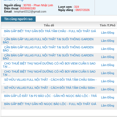
Người đăng
:
30765 - Phan Nhật Linh
Lượt xem
:
319
Điện thoại
:
0559060180
Ngày đăng
:
08/07/2026
Email
:
teephan0312@gmail.com
Tin cùng người rao
Tiêu đề
Tỉnh /T.Phố
BÁN GẤP BIẾT THỰ GẦN ĐỒI TRẢ TÂM CHÂU - FULL NỘI THẤT GIÁ
Lâm Đồng
...
CẦN BÁN GẤP VILLAS FULL NỘI THẤT TẠI SUỐI THÔNG GARDEN
Lâm Đồng
BẢO ...
CẦN BÁN GẤP VILLAS FULL NỘI THẤT TẠI SUỐI THÔNG GARDEN
Lâm Đồng
BẢO ...
CẦN BÁN GẤP VILLAS FULL NỘI THẤT TẠI SUỐI THÔNG GARDEN
Lâm Đồng
BẢO ...
CHO THUÊ BIỆT THỰ NGHĨ DƯỠNG CÓ HỒ BƠI VIEW CUẨN 5 SAO
Lâm Đồng
TẠI ...
CHO THUÊ BIỆT THỰ NGHĨ DƯỠNG CÓ HỒ BƠI VIEW CUẨN 5 SAO
Lâm Đồng
TẠI ...
SỞ HỮU VILLAS FULL NỘI THẤT - CÁCH ĐỒI TRÀ TÂM CHÂU 500m -
Lâm Đồng
...
SỞ HỮU VILLAS FULL NỘI THẤT - CÁCH ĐỒI TRÀ TÂM CHÂU 500m -
Lâm Đồng
...
BÁN GẤP LÔ ĐẤT TẠI P2 BẢO LỘC - GẦN HỒ NGỌC BẢO LỘC - TRẢ
Lâm Đồng
...
BÁN GẤP BIẾT THỰ GẦN HỒ NGỌC BẢO LỘC - FULL NỘI THẤT GIÁ
Lâm Đồng
...