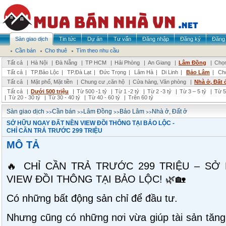
Sàn giao dịch
Tin tức
Dự án
Tư vấn
Đăng nhập
Đăng ký
Đăng 
Cần bán
Cho thuê
Tìm theo nhu cầu
Tất cả
|
Hà Nội
|
Đà Nẵng
|
TP HCM
|
Hải Phòng
|
An Giang
|
Lâm Đồng
|
Chọn
Tất cả
|
TP.Bảo Lộc
|
TP.Đà Lạt
|
Đức Trọng
|
Lâm Hà
|
Di Linh
|
Bảo Lâm
|
Ch
Tất cả
|
Mặt phố, Mặt tiền
|
Chung cư ,căn hộ
|
Cửa hàng, Văn phòng
|
Nhà ở, Đất 
Tất cả
|
Dưới 500 triệu
|
Từ 500 -1 tỷ
|
Từ 1 -2 tỷ
|
Từ 2 -3 tỷ
|
Từ 3 – 5 tỷ
|
Từ 5
|
Từ 20 - 30 tỷ
|
Từ 30 - 40 tỷ
|
Từ 40 - 60 tỷ
|
Trên 60 tỷ
>>
>>
>>
>>
Sàn giao dịch
Cần bán
Lâm Đồng
Bảo Lâm
Nhà ở, Đất ở
SỞ HỮU NGAY ĐẤT NỀN VIEW ĐỒI THÔNG TẠI BẢO LỘC -
CHỈ CẦN TRẢ TRƯỚC 299 TRIỆU
MÔ TẢ
🔥 CHỈ CẦN TRẢ TRƯỚC 299 TRIỆU – SỞ
VIEW ĐỒI THÔNG TẠI BẢO LỘC! 🌿🏡
Có những bất động sản chỉ để đầu tư.
Nhưng cũng có những nơi vừa giúp tài sản tăng 