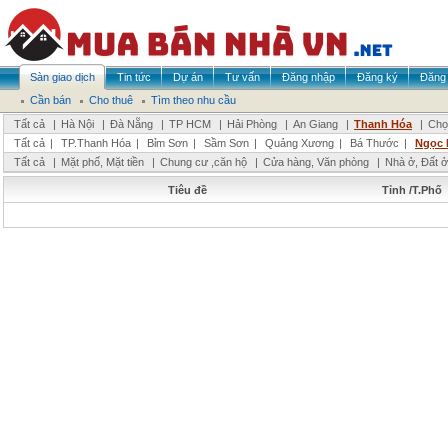
Sàn giao dịch
Tin tức
Dự án
Tư vấn
Đăng nhập
Đăng ký
Đăng 
Cần bán
Cho thuê
Tìm theo nhu cầu
Tất cả
|
Hà Nội
|
Đà Nẵng
|
TP HCM
|
Hải Phòng
|
An Giang
|
Thanh Hóa
|
Chọ
Tất cả
|
TP.Thanh Hóa
|
Bỉm Sơn
|
Sầm Sơn
|
Quảng Xương
|
Bá Thước
|
Ngọc 
Tất cả
|
Mặt phố, Mặt tiền
|
Chung cư ,căn hộ
|
Cửa hàng, Văn phòng
|
Nhà ở, Đất ở
Tiêu đề
Tỉnh /T.Phố