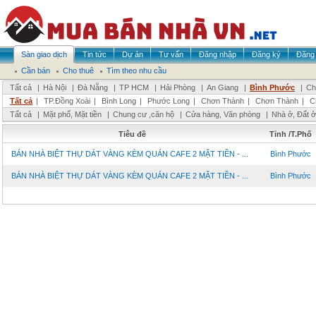
Sàn giao dịch
Tin tức
Dự án
Tư vấn
Đăng nhập
Đăng ký
Đăng 
Cần bán
Cho thuê
Tìm theo nhu cầu
Tất cả
|
Hà Nội
|
Đà Nẵng
|
TP HCM
|
Hải Phòng
|
An Giang
|
Bình Phước
|
Ch
Tất cả
|
TP.Đồng Xoài
|
Bình Long
|
Phước Long
|
Chơn Thành
|
Chơn Thành
|
C
Tất cả
|
Mặt phố, Mặt tiền
|
Chung cư ,căn hộ
|
Cửa hàng, Văn phòng
|
Nhà ở, Đất ở
Tiêu đề
Tỉnh /T.Phố
BÁN NHÀ BIỆT THỰ DÁT VÀNG KÈM QUÁN CAFE 2 MẶT TIỀN - ...
Bình Phước
BÁN NHÀ BIỆT THỰ DÁT VÀNG KÈM QUÁN CAFE 2 MẶT TIỀN - ...
Bình Phước