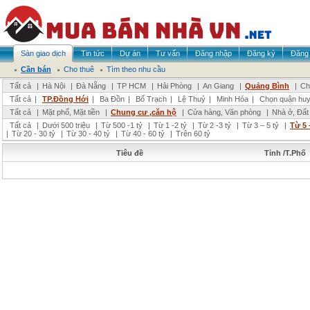
Sàn giao dịch
Tin tức
Dự án
Tư vấn
Đăng nhập
Đăng ký
Đăng 
Cần bán
Cho thuê
Tìm theo nhu cầu
Tất cả
|
Hà Nội
|
Đà Nẵng
|
TP HCM
|
Hải Phòng
|
An Giang
|
Quảng Bình
|
Ch
Tất cả
|
TP.Đồng Hới
|
Ba Đồn
|
Bố Trạch
|
Lệ Thuỷ
|
Minh Hóa
|
Chọn quận hu
Tất cả
|
Mặt phố, Mặt tiền
|
Chung cư ,căn hộ
|
Cửa hàng, Văn phòng
|
Nhà ở, Đất
Tất cả
|
Dưới 500 triệu
|
Từ 500 -1 tỷ
|
Từ 1 -2 tỷ
|
Từ 2 -3 tỷ
|
Từ 3 – 5 tỷ
|
Từ 5 
|
Từ 20 - 30 tỷ
|
Từ 30 - 40 tỷ
|
Từ 40 - 60 tỷ
|
Trên 60 tỷ
Tiêu đề
Tỉnh /T.Phố