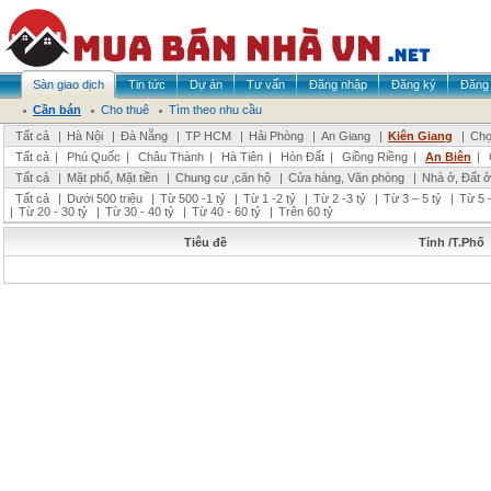
Sàn giao dịch
Tin tức
Dự án
Tư vấn
Đăng nhập
Đăng ký
Đăng 
Cần bán
Cho thuê
Tìm theo nhu cầu
Tất cả
|
Hà Nội
|
Đà Nẵng
|
TP HCM
|
Hải Phòng
|
An Giang
|
Kiên Giang
|
Chọ
Tất cả
|
Phú Quốc
|
Châu Thành
|
Hà Tiên
|
Hòn Đất
|
Giồng Riềng
|
An Biên
|
Tất cả
|
Mặt phố, Mặt tiền
|
Chung cư ,căn hộ
|
Cửa hàng, Văn phòng
|
Nhà ở, Đất ở
Tất cả
|
Dưới 500 triệu
|
Từ 500 -1 tỷ
|
Từ 1 -2 tỷ
|
Từ 2 -3 tỷ
|
Từ 3 – 5 tỷ
|
Từ 5 –
|
Từ 20 - 30 tỷ
|
Từ 30 - 40 tỷ
|
Từ 40 - 60 tỷ
|
Trên 60 tỷ
Tiêu đề
Tỉnh /T.Phố