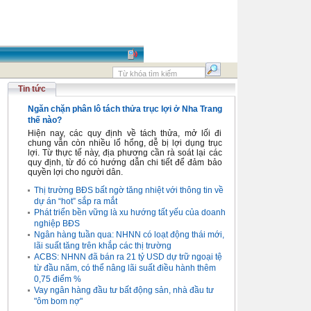
Tin tức
Ngăn chặn phân lô tách thửa trục lợi ở Nha Trang
thế nào?
Hiện nay, các quy định về tách thửa, mở lối đi
chung vẫn còn nhiều lổ hổng, dễ bị lợi dụng trục
lợi. Từ thực tế này, địa phương cần rà soát lại các
quy định, từ đó có hướng dẫn chi tiết để đảm bảo
quyền lợi cho người dân.
Thị trường BĐS bất ngờ tăng nhiệt với thông tin về
dự án “hot” sắp ra mắt
Phát triển bền vững là xu hướng tất yếu của doanh
nghiệp BĐS
Ngân hàng tuần qua: NHNN có loạt động thái mới,
lãi suất tăng trên khắp các thị trường
ACBS: NHNN đã bán ra 21 tỷ USD dự trữ ngoại tệ
từ đầu năm, có thể nâng lãi suất điều hành thêm
0,75 điểm %
Vay ngân hàng đầu tư bất động sản, nhà đầu tư
"ôm bom nợ"