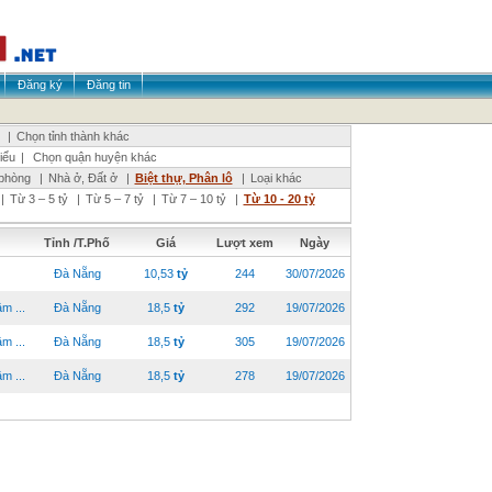
Đăng ký
Đăng tin
|
Chọn tỉnh thành khác
iểu
|
Chọn quận huyện khác
phòng
|
Nhà ở, Đất ở
|
Biệt thự, Phân lô
|
Loại khác
|
Từ 3 – 5 tỷ
|
Từ 5 – 7 tỷ
|
Từ 7 – 10 tỷ
|
Từ 10 - 20 tỷ
Tỉnh /T.Phố
Giá
Lượt xem
Ngày
Đà Nẵng
10,53
tỷ
244
30/07/2026
 ...
Đà Nẵng
18,5
tỷ
292
19/07/2026
 ...
Đà Nẵng
18,5
tỷ
305
19/07/2026
 ...
Đà Nẵng
18,5
tỷ
278
19/07/2026