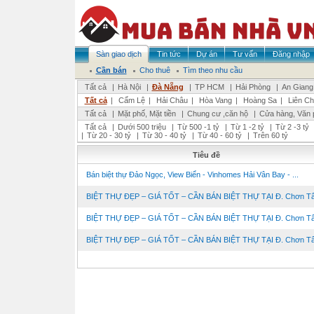
Sàn giao dịch
Tin tức
Dự án
Tư vấn
Đăng nhập
Cần bán
Cho thuê
Tìm theo nhu cầu
Tất cả
|
Hà Nội
|
Đà Nẵng
|
TP HCM
|
Hải Phòng
|
An Giang
Tất cả
|
Cẩm Lệ
|
Hải Châu
|
Hòa Vang
|
Hoàng Sa
|
Liên Ch
Tất cả
|
Mặt phố, Mặt tiền
|
Chung cư ,căn hộ
|
Cửa hàng, Văn 
Tất cả
|
Dưới 500 triệu
|
Từ 500 -1 tỷ
|
Từ 1 -2 tỷ
|
Từ 2 -3 tỷ
|
Từ 20 - 30 tỷ
|
Từ 30 - 40 tỷ
|
Từ 40 - 60 tỷ
|
Trên 60 tỷ
Tiêu đề
Bán biệt thự Đảo Ngọc, View Biển - Vinhomes Hải Vân Bay - ...
BIỆT THỰ ĐẸP – GIÁ TỐT – CẦN BÁN BIỆT THỰ TẠI Đ. Chơn Tâm
BIỆT THỰ ĐẸP – GIÁ TỐT – CẦN BÁN BIỆT THỰ TẠI Đ. Chơn Tâm
BIỆT THỰ ĐẸP – GIÁ TỐT – CẦN BÁN BIỆT THỰ TẠI Đ. Chơn Tâm