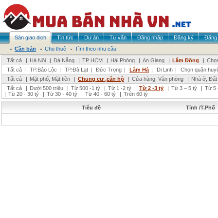
Sàn giao dịch
Tin tức
Dự án
Tư vấn
Đăng nhập
Đăng ký
Đăng 
Cần bán
Cho thuê
Tìm theo nhu cầu
Tất cả
|
Hà Nội
|
Đà Nẵng
|
TP HCM
|
Hải Phòng
|
An Giang
|
Lâm Đồng
|
Chọn
Tất cả
|
TP.Bảo Lộc
|
TP.Đà Lạt
|
Đức Trọng
|
Lâm Hà
|
Di Linh
|
Chọn quận huy
Tất cả
|
Mặt phố, Mặt tiền
|
Chung cư ,căn hộ
|
Cửa hàng, Văn phòng
|
Nhà ở, Đất
Tất cả
|
Dưới 500 triệu
|
Từ 500 -1 tỷ
|
Từ 1 -2 tỷ
|
Từ 2 -3 tỷ
|
Từ 3 – 5 tỷ
|
Từ 5 
|
Từ 20 - 30 tỷ
|
Từ 30 - 40 tỷ
|
Từ 40 - 60 tỷ
|
Trên 60 tỷ
Tiêu đề
Tỉnh /T.Phố