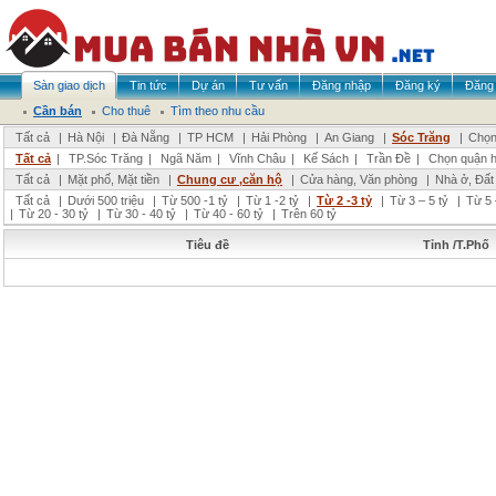
Sàn giao dịch
Tin tức
Dự án
Tư vấn
Đăng nhập
Đăng ký
Đăng 
Cần bán
Cho thuê
Tìm theo nhu cầu
Tất cả
|
Hà Nội
|
Đà Nẵng
|
TP HCM
|
Hải Phòng
|
An Giang
|
Sóc Trăng
|
Chọn
Tất cả
|
TP.Sóc Trăng
|
Ngã Năm
|
Vĩnh Châu
|
Kế Sách
|
Trần Đề
|
Chọn quận 
Tất cả
|
Mặt phố, Mặt tiền
|
Chung cư ,căn hộ
|
Cửa hàng, Văn phòng
|
Nhà ở, Đất
Tất cả
|
Dưới 500 triệu
|
Từ 500 -1 tỷ
|
Từ 1 -2 tỷ
|
Từ 2 -3 tỷ
|
Từ 3 – 5 tỷ
|
Từ 5 
|
Từ 20 - 30 tỷ
|
Từ 30 - 40 tỷ
|
Từ 40 - 60 tỷ
|
Trên 60 tỷ
Tiêu đề
Tỉnh /T.Phố