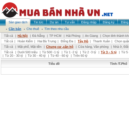
Sàn giao dịch
Tin tức
Dự án
Tư vấn
Đăng nhập
Đăng ký
Đăng 
Cần bán
Cho thuê
Tìm theo nhu cầu
Tất cả
|
Hà Nội
|
Đà Nẵng
|
TP HCM
|
Hải Phòng
|
An Giang
|
Chọn tỉnh thành k
Tất cả
|
Hoàn Kiếm
|
Hai Bà Trưng
|
Đống Đa
|
Tây Hồ
|
Thanh Xuân
|
Chọn quậ
Tất cả
|
Mặt phố, Mặt tiền
|
Chung cư ,căn hộ
|
Cửa hàng, Văn phòng
|
Nhà ở, Đất
Tất cả
|
Dưới 500 triệu
|
Từ 500 -1 tỷ
|
Từ 1 -2 tỷ
|
Từ 2 -3 tỷ
|
Từ 3 – 5 tỷ
|
Từ 5 
|
Từ 20 - 30 tỷ
|
Từ 30 - 40 tỷ
|
Từ 40 - 60 tỷ
|
Trên 60 tỷ
Tiêu đề
Tỉnh /T.Phố