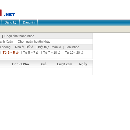
Đăng ký
Đăng tin
|
Chọn tỉnh thành khác
anh Xuân
|
Chọn quận huyện khác
n phòng
|
Nhà ở, Đất ở
|
Biệt thự, Phân lô
|
Loại khác
|
Từ 3 – 5 tỷ
|
Từ 5 – 7 tỷ
|
Từ 7 – 10 tỷ
|
Từ 10 - 20 tỷ
Tỉnh /T.Phố
Giá
Lượt xem
Ngày