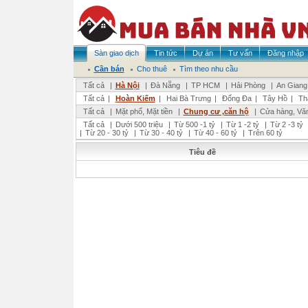
Sàn giao dịch
Tin tức
Dự án
Tư vấn
Đăng nhập
Cần bán
Cho thuê
Tìm theo nhu cầu
Tất cả
|
Hà Nội
|
Đà Nẵng
|
TP HCM
|
Hải Phòng
|
An Giang
Tất cả
|
Hoàn Kiếm
|
Hai Bà Trưng
|
Đống Đa
|
Tây Hồ
|
Th
Tất cả
|
Mặt phố, Mặt tiền
|
Chung cư ,căn hộ
|
Cửa hàng, Vă
Tất cả
|
Dưới 500 triệu
|
Từ 500 -1 tỷ
|
Từ 1 -2 tỷ
|
Từ 2 -3 tỷ
|
Từ 20 - 30 tỷ
|
Từ 30 - 40 tỷ
|
Từ 40 - 60 tỷ
|
Trên 60 tỷ
Tiêu đề