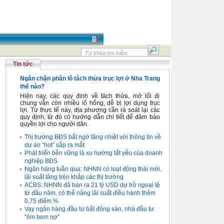
Tin tức
Ngăn chặn phân lô tách thửa trục lợi ở Nha Trang
thế nào?
Hiện nay, các quy định về tách thửa, mở lối đi
chung vẫn còn nhiều lổ hổng, dễ bị lợi dụng trục
lợi. Từ thực tế này, địa phương cần rà soát lại các
quy định, từ đó có hướng dẫn chi tiết để đảm bảo
quyền lợi cho người dân.
Thị trường BĐS bất ngờ tăng nhiệt với thông tin về
dự án “hot” sắp ra mắt
Phát triển bền vững là xu hướng tất yếu của doanh
nghiệp BĐS
Ngân hàng tuần qua: NHNN có loạt động thái mới,
lãi suất tăng trên khắp các thị trường
ACBS: NHNN đã bán ra 21 tỷ USD dự trữ ngoại tệ
từ đầu năm, có thể nâng lãi suất điều hành thêm
0,75 điểm %
Vay ngân hàng đầu tư bất động sản, nhà đầu tư
"ôm bom nợ"