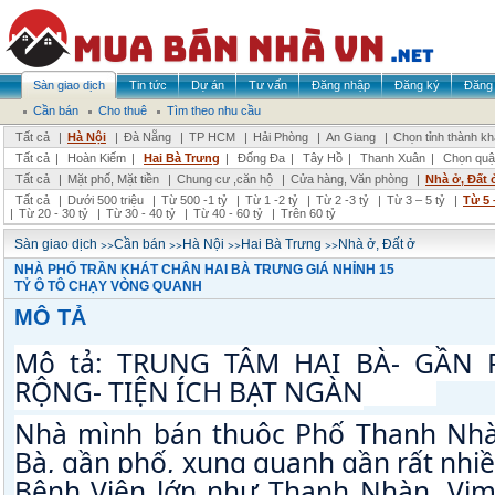
Sàn giao dịch
Tin tức
Dự án
Tư vấn
Đăng nhập
Đăng ký
Đăng 
Cần bán
Cho thuê
Tìm theo nhu cầu
Tất cả
|
Hà Nội
|
Đà Nẵng
|
TP HCM
|
Hải Phòng
|
An Giang
|
Chọn tỉnh thành k
Tất cả
|
Hoàn Kiếm
|
Hai Bà Trưng
|
Đống Đa
|
Tây Hồ
|
Thanh Xuân
|
Chọn quậ
Tất cả
|
Mặt phố, Mặt tiền
|
Chung cư ,căn hộ
|
Cửa hàng, Văn phòng
|
Nhà ở, Đất 
Tất cả
|
Dưới 500 triệu
|
Từ 500 -1 tỷ
|
Từ 1 -2 tỷ
|
Từ 2 -3 tỷ
|
Từ 3 – 5 tỷ
|
Từ 5 
|
Từ 20 - 30 tỷ
|
Từ 30 - 40 tỷ
|
Từ 40 - 60 tỷ
|
Trên 60 tỷ
>>
>>
>>
>>
Sàn giao dịch
Cần bán
Hà Nội
Hai Bà Trưng
Nhà ở, Đất ở
NHÀ PHỐ TRẦN KHÁT CHÂN HAI BÀ TRƯNG GIÁ NHỈNH 15
TỶ Ô TÔ CHẠY VÒNG QUANH
MÔ TẢ
Mô tả: 
TRUNG TÂM HAI BÀ- GẦN P
RỘNG- TIỆN ÍCH BẠT NGÀN
🌹
🌹
🌹
Nhà mình bán thuộc Phố Thanh Nhàn
Bà, gần phố, xung quanh gần rất nhiề
Bệnh Viện lớn như Thanh Nhàn, Vim