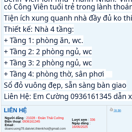
có Công Viên tuổi trẻ trong lành thoán
Tiện ích xung quanh nhà đầy đủ ko thi
Thiết kế: 
Nhà 4 tầng:
+ Tầng 1: phòng ăn, wc.
+ Tầng 2: 2 phòng ngủ, wc
+ Tầng 3: 2 phòng ngủ, wc
+ Tầng 4: phòng thờ, sân phơi 
📕
Sổ đỏ vuông đẹp, sẵn sàng bàn giao
Liên Hệ: Em Cường 0936161345 dẫn 
LIÊN HỆ
In tin
Người đăng
:
21028 - Đoàn Thái Cường
Lượt xem
:
336
Điện thoại
:
0936161345
Ngày đăng
:
Email
:
16/06/2025
doancuong78.datviet.thienkhoi@gmail.com