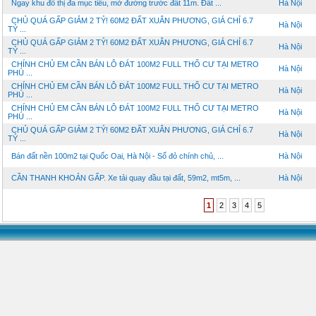
Ngay khu đô thị đa mục tiêu, mở đường trước đất 11m. Đất ...
Hà Nội
CHỦ QUÁ GẤP GIẢM 2 TỶ! 60M2 ĐẤT XUÂN PHƯƠNG, GIÁ CHỈ 6.7
Hà Nội
TỶ ...
CHỦ QUÁ GẤP GIẢM 2 TỶ! 60M2 ĐẤT XUÂN PHƯƠNG, GIÁ CHỈ 6.7
Hà Nội
TỶ ...
CHÍNH CHỦ EM CẦN BÁN LÔ ĐÁT 100M2 FULL THỔ CƯ TẠI METRO
Hà Nội
PHÚ ...
CHÍNH CHỦ EM CẦN BÁN LÔ ĐÁT 100M2 FULL THỔ CƯ TẠI METRO
Hà Nội
PHÚ ...
CHÍNH CHỦ EM CẦN BÁN LÔ ĐÁT 100M2 FULL THỔ CƯ TẠI METRO
Hà Nội
PHÚ ...
CHỦ QUÁ GẤP GIẢM 2 TỶ! 60M2 ĐẤT XUÂN PHƯƠNG, GIÁ CHỈ 6.7
Hà Nội
TỶ ...
Bán đất nền 100m2 tại Quốc Oai, Hà Nội - Sổ đỏ chính chủ, ...
Hà Nội
CẦN THANH KHOẢN GẤP. Xe tải quay đầu tại đất, 59m2, mt5m, ...
Hà Nội
1
2
3
4
5