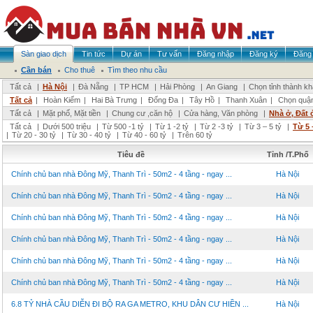
Sàn giao dịch
Tin tức
Dự án
Tư vấn
Đăng nhập
Đăng ký
Đăng 
Cần bán
Cho thuê
Tìm theo nhu cầu
Tất cả
|
Hà Nội
|
Đà Nẵng
|
TP HCM
|
Hải Phòng
|
An Giang
|
Chọn tỉnh thành k
Tất cả
|
Hoàn Kiếm
|
Hai Bà Trưng
|
Đống Đa
|
Tây Hồ
|
Thanh Xuân
|
Chọn quậ
Tất cả
|
Mặt phố, Mặt tiền
|
Chung cư ,căn hộ
|
Cửa hàng, Văn phòng
|
Nhà ở, Đất 
Tất cả
|
Dưới 500 triệu
|
Từ 500 -1 tỷ
|
Từ 1 -2 tỷ
|
Từ 2 -3 tỷ
|
Từ 3 – 5 tỷ
|
Từ 5 
|
Từ 20 - 30 tỷ
|
Từ 30 - 40 tỷ
|
Từ 40 - 60 tỷ
|
Trên 60 tỷ
Tiêu đề
Tỉnh /T.Phố
Chính chủ ban nhà Đông Mỹ, Thanh Trì - 50m2 - 4 tầng - ngay ...
Hà Nội
Chính chủ ban nhà Đông Mỹ, Thanh Trì - 50m2 - 4 tầng - ngay ...
Hà Nội
Chính chủ ban nhà Đông Mỹ, Thanh Trì - 50m2 - 4 tầng - ngay ...
Hà Nội
Chính chủ ban nhà Đông Mỹ, Thanh Trì - 50m2 - 4 tầng - ngay ...
Hà Nội
Chính chủ ban nhà Đông Mỹ, Thanh Trì - 50m2 - 4 tầng - ngay ...
Hà Nội
Chính chủ ban nhà Đông Mỹ, Thanh Trì - 50m2 - 4 tầng - ngay ...
Hà Nội
6.8 TỶ NHÀ CẦU DIỄN ĐI BỘ RA GA METRO, KHU DÂN CƯ HIỀN ...
Hà Nội