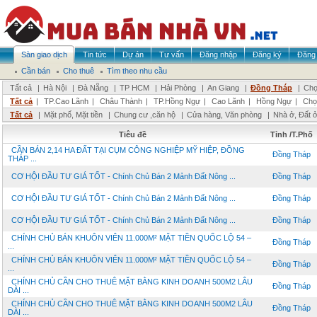
Sàn giao dịch
Tin tức
Dự án
Tư vấn
Đăng nhập
Đăng ký
Đăng 
Cần bán
Cho thuê
Tìm theo nhu cầu
Tất cả
|
Hà Nội
|
Đà Nẵng
|
TP HCM
|
Hải Phòng
|
An Giang
|
Đồng Tháp
|
Chọ
Tất cả
|
TP.Cao Lãnh
|
Châu Thành
|
TP.Hồng Ngự
|
Cao Lãnh
|
Hồng Ngự
|
Chọ
Tất cả
|
Mặt phố, Mặt tiền
|
Chung cư ,căn hộ
|
Cửa hàng, Văn phòng
|
Nhà ở, Đất 
Tiêu đề
Tỉnh /T.Phố
CẦN BÁN 2,14 HA ĐẤT TẠI CỤM CÔNG NGHIỆP MỸ HIỆP, ĐỒNG
Đồng Tháp
THÁP ...
CƠ HỘI ĐẦU TƯ GIÁ TỐT - Chính Chủ Bán 2 Mảnh Đất Nông ...
Đồng Tháp
CƠ HỘI ĐẦU TƯ GIÁ TỐT - Chính Chủ Bán 2 Mảnh Đất Nông ...
Đồng Tháp
CƠ HỘI ĐẦU TƯ GIÁ TỐT - Chính Chủ Bán 2 Mảnh Đất Nông ...
Đồng Tháp
CHÍNH CHỦ BÁN KHUÔN VIÊN 11.000M² MẶT TIỀN QUỐC LỘ 54 –
Đồng Tháp
...
CHÍNH CHỦ BÁN KHUÔN VIÊN 11.000M² MẶT TIỀN QUỐC LỘ 54 –
Đồng Tháp
...
CHÍNH CHỦ CẦN CHO THUÊ MẶT BẰNG KINH DOANH 500M2 LÂU
Đồng Tháp
DÀI ...
CHÍNH CHỦ CẦN CHO THUÊ MẶT BẰNG KINH DOANH 500M2 LÂU
Đồng Tháp
DÀI ...