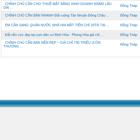
CHÍNH CHỦ CẦN CHO THUÊ MẶT BẰNG KINH DOANH 500M2 LÂU
Đồng Tháp
DÀI ...
CHÍNH CHỦ CẦN BÁN NHANH Đất ruộng Tân Nhuận Đông Châu ...
Đồng Tháp
EM CẦN SANG QUÁN NƯỚC NHÀ HAI MẶT TIỀN CHỈ 20TR TẠI ...
Đồng Tháp
Đất nền cực đẹp tại cụm dân cư Định Hòa - Phong Hòa giá chỉ ...
Đồng Tháp
CHÍNH CHỦ CẦN BÁN NỀN ĐẸP – GIÁ CHỈ 730 TRIỆU (CÒN
Đồng Tháp
THƯƠNG ...