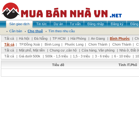
Sàn giao dịch
Tin tức
Dự án
Tư vấn
Đăng nhập
Đăng ký
Đăng 
Cần bán
Cho thuê
Tìm theo nhu cầu
Tất cả
|
Hà Nội
|
Đà Nẵng
|
TP HCM
|
Hải Phòng
|
An Giang
|
Bình Phước
|
Ch
Tất cả
|
TP.Đồng Xoài
|
Bình Long
|
Phước Long
|
Chơn Thành
|
Chơn Thành
|
C
Tất cả
|
Mặt phố, Mặt tiền
|
Chung cư ,căn hộ
|
Cửa hàng, Văn phòng
|
Nhà ở, Đất ở
Tất cả
|
Giá dưới 500k
|
500k - 1,5 triệu
|
1,5 - 3 triệu
|
3 - 6 triệu
|
6 - 10 triệu
|
10
Tiêu đề
Tỉnh /T.Phố