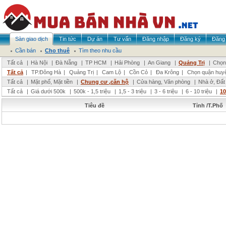
Sàn giao dịch
Tin tức
Dự án
Tư vấn
Đăng nhập
Đăng ký
Đăng 
Cần bán
Cho thuê
Tìm theo nhu cầu
Tất cả
|
Hà Nội
|
Đà Nẵng
|
TP HCM
|
Hải Phòng
|
An Giang
|
Quảng Trị
|
Chọn 
Tất cả
|
TP.Đông Hà
|
Quảng Trị
|
Cam Lộ
|
Cồn Cỏ
|
Đa Krông
|
Chọn quận huy
Tất cả
|
Mặt phố, Mặt tiền
|
Chung cư ,căn hộ
|
Cửa hàng, Văn phòng
|
Nhà ở, Đất
Tất cả
|
Giá dưới 500k
|
500k - 1,5 triệu
|
1,5 - 3 triệu
|
3 - 6 triệu
|
6 - 10 triệu
|
10
Tiêu đề
Tỉnh /T.Phố