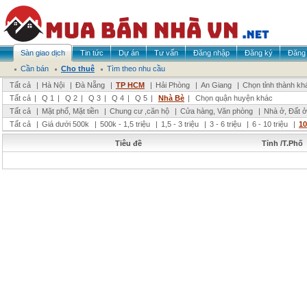
Sàn giao dịch
Tin tức
Dự án
Tư vấn
Đăng nhập
Đăng ký
Đăng 
Cần bán
Cho thuê
Tìm theo nhu cầu
Tất cả
|
Hà Nội
|
Đà Nẵng
|
TP HCM
|
Hải Phòng
|
An Giang
|
Chọn tỉnh thành kh
Tất cả
|
Q 1
|
Q 2
|
Q 3
|
Q 4
|
Q 5
|
Nhà Bè
|
Chọn quận huyện khác
Tất cả
|
Mặt phố, Mặt tiền
|
Chung cư ,căn hộ
|
Cửa hàng, Văn phòng
|
Nhà ở, Đất ở
Tất cả
|
Giá dưới 500k
|
500k - 1,5 triệu
|
1,5 - 3 triệu
|
3 - 6 triệu
|
6 - 10 triệu
|
10
Tiêu đề
Tỉnh /T.Phố