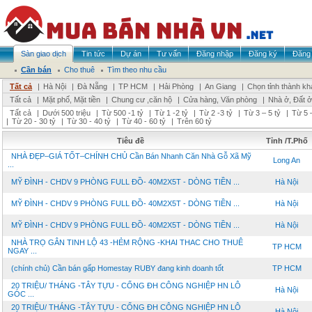
Sàn giao dịch
Tin tức
Dự án
Tư vấn
Đăng nhập
Đăng ký
Đăng 
Cần bán
Cho thuê
Tìm theo nhu cầu
Tất cả
|
Hà Nội
|
Đà Nẵng
|
TP HCM
|
Hải Phòng
|
An Giang
|
Chọn tỉnh thành kh
Tất cả
|
Mặt phố, Mặt tiền
|
Chung cư ,căn hộ
|
Cửa hàng, Văn phòng
|
Nhà ở, Đất ở
Tất cả
|
Dưới 500 triệu
|
Từ 500 -1 tỷ
|
Từ 1 -2 tỷ
|
Từ 2 -3 tỷ
|
Từ 3 – 5 tỷ
|
Từ 5 –
|
Từ 20 - 30 tỷ
|
Từ 30 - 40 tỷ
|
Từ 40 - 60 tỷ
|
Trên 60 tỷ
Tiêu đề
Tỉnh /T.Phố
NHÀ ĐẸP–GIÁ TỐT–CHÍNH CHỦ Cần Bán Nhanh Căn Nhà Gỗ Xã Mỹ
Long An
...
MỸ ĐÌNH - CHDV 9 PHÒNG FULL ĐỒ- 40M2X5T - DÒNG TIỀN ...
Hà Nội
MỸ ĐÌNH - CHDV 9 PHÒNG FULL ĐỒ- 40M2X5T - DÒNG TIỀN ...
Hà Nội
MỸ ĐÌNH - CHDV 9 PHÒNG FULL ĐỒ- 40M2X5T - DÒNG TIỀN ...
Hà Nội
NHÀ TRỌ GÂN TINH LỘ 43 -HẺM RỘNG -KHAI THAC CHO THUÊ
TP HCM
NGAY ...
(chính chủ) Cần bán gấp Homestay RUBY đang kinh doanh tốt
TP HCM
20 TRIỆU/ THÁNG -TÂY TỰU - CỔNG ĐH CÔNG NGHIỆP HN LÔ
Hà Nội
GÓC ...
20 TRIỆU/ THÁNG -TÂY TỰU - CỔNG ĐH CÔNG NGHIỆP HN LÔ
Hà Nội