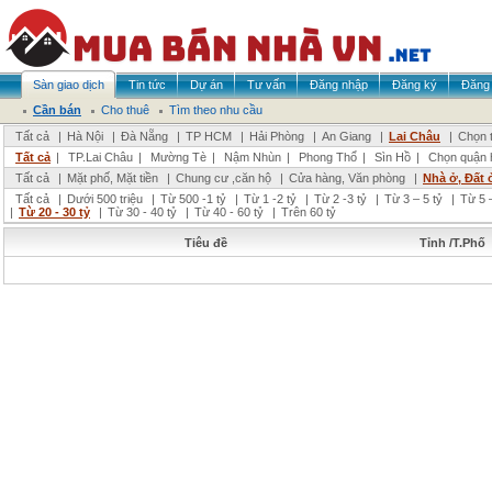
Sàn giao dịch
Tin tức
Dự án
Tư vấn
Đăng nhập
Đăng ký
Đăng 
Cần bán
Cho thuê
Tìm theo nhu cầu
Tất cả
|
Hà Nội
|
Đà Nẵng
|
TP HCM
|
Hải Phòng
|
An Giang
|
Lai Châu
|
Chọn t
Tất cả
|
TP.Lai Châu
|
Mường Tè
|
Nậm Nhùn
|
Phong Thổ
|
Sìn Hồ
|
Chọn quận 
Tất cả
|
Mặt phố, Mặt tiền
|
Chung cư ,căn hộ
|
Cửa hàng, Văn phòng
|
Nhà ở, Đất 
Tất cả
|
Dưới 500 triệu
|
Từ 500 -1 tỷ
|
Từ 1 -2 tỷ
|
Từ 2 -3 tỷ
|
Từ 3 – 5 tỷ
|
Từ 5 –
|
Từ 20 - 30 tỷ
|
Từ 30 - 40 tỷ
|
Từ 40 - 60 tỷ
|
Trên 60 tỷ
Tiêu đề
Tỉnh /T.Phố