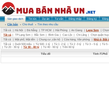
Sàn giao dịch
Tin tức
Dự án
Tư vấn
Đăng nhập
Đăng ký
Đăng 
Cần bán
Cho thuê
Tìm theo nhu cầu
Tất cả
|
Hà Nội
|
Đà Nẵng
|
TP HCM
|
Hải Phòng
|
An Giang
|
Lạng Sơn
|
Chọn 
Tất cả
|
TP.Lạng Sơn
|
Bắc Sơn
|
Bình Gia
|
Cao Lộc
|
Chi Lăng
|
Chọn quận huy
Tất cả
|
Mặt phố, Mặt tiền
|
Chung cư ,căn hộ
|
Cửa hàng, Văn phòng
|
Nhà ở, Đất 
Tất cả
|
Dưới 500 triệu
|
Từ 500 -1 tỷ
|
Từ 1 -2 tỷ
|
Từ 2 -3 tỷ
|
Từ 3 – 5 tỷ
|
Từ 5 –
|
Từ 20 - 30 tỷ
|
Từ 30 - 40 tỷ
|
Từ 40 - 60 tỷ
|
Trên 60 tỷ
Tiêu đề
Tỉnh /T.Phố