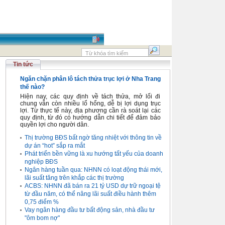
Tin tức
Ngăn chặn phân lô tách thửa trục lợi ở Nha Trang
thế nào?
Hiện nay, các quy định về tách thửa, mở lối đi
chung vẫn còn nhiều lổ hổng, dễ bị lợi dụng trục
lợi. Từ thực tế này, địa phương cần rà soát lại các
quy định, từ đó có hướng dẫn chi tiết để đảm bảo
quyền lợi cho người dân.
Thị trường BĐS bất ngờ tăng nhiệt với thông tin về
dự án “hot” sắp ra mắt
Phát triển bền vững là xu hướng tất yếu của doanh
nghiệp BĐS
Ngân hàng tuần qua: NHNN có loạt động thái mới,
lãi suất tăng trên khắp các thị trường
ACBS: NHNN đã bán ra 21 tỷ USD dự trữ ngoại tệ
từ đầu năm, có thể nâng lãi suất điều hành thêm
0,75 điểm %
Vay ngân hàng đầu tư bất động sản, nhà đầu tư
"ôm bom nợ"