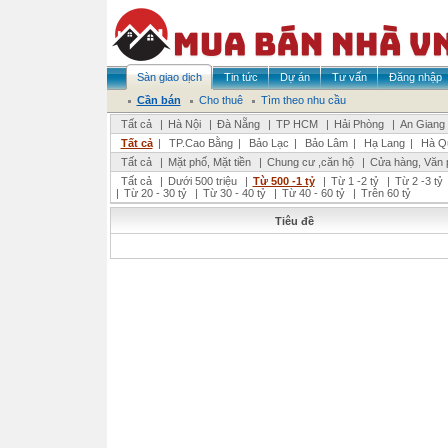
Sàn giao dịch
Tin tức
Dự án
Tư vấn
Đăng nhập
Cần bán
Cho thuê
Tìm theo nhu cầu
Tất cả
|
Hà Nội
|
Đà Nẵng
|
TP HCM
|
Hải Phòng
|
An Giang
Tất cả
|
TP.Cao Bằng
|
Bảo Lạc
|
Bảo Lâm
|
Hạ Lang
|
Hà Q
Tất cả
|
Mặt phố, Mặt tiền
|
Chung cư ,căn hộ
|
Cửa hàng, Văn 
Tất cả
|
Dưới 500 triệu
|
Từ 500 -1 tỷ
|
Từ 1 -2 tỷ
|
Từ 2 -3 tỷ
|
Từ 20 - 30 tỷ
|
Từ 30 - 40 tỷ
|
Từ 40 - 60 tỷ
|
Trên 60 tỷ
Tiêu đề