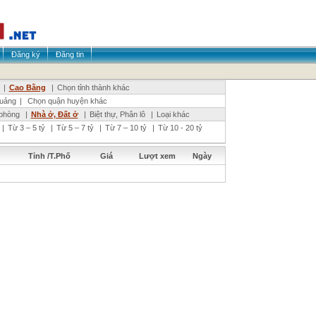
Đăng ký
Đăng tin
|
Cao Bằng
|
Chọn tỉnh thành khác
uảng
|
Chọn quận huyện khác
phòng
|
Nhà ở, Đất ở
|
Biệt thự, Phân lô
|
Loại khác
|
Từ 3 – 5 tỷ
|
Từ 5 – 7 tỷ
|
Từ 7 – 10 tỷ
|
Từ 10 - 20 tỷ
Tỉnh /T.Phố
Giá
Lượt xem
Ngày