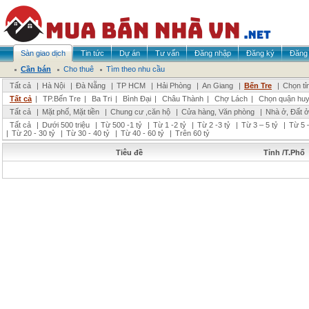
Sàn giao dịch
Tin tức
Dự án
Tư vấn
Đăng nhập
Đăng ký
Đăng 
Cần bán
Cho thuê
Tìm theo nhu cầu
Tất cả
|
Hà Nội
|
Đà Nẵng
|
TP HCM
|
Hải Phòng
|
An Giang
|
Bến Tre
|
Chọn tỉ
Tất cả
|
TP.Bến Tre
|
Ba Tri
|
Bình Đại
|
Châu Thành
|
Chợ Lách
|
Chọn quận hu
Tất cả
|
Mặt phố, Mặt tiền
|
Chung cư ,căn hộ
|
Cửa hàng, Văn phòng
|
Nhà ở, Đất ở
Tất cả
|
Dưới 500 triệu
|
Từ 500 -1 tỷ
|
Từ 1 -2 tỷ
|
Từ 2 -3 tỷ
|
Từ 3 – 5 tỷ
|
Từ 5 –
|
Từ 20 - 30 tỷ
|
Từ 30 - 40 tỷ
|
Từ 40 - 60 tỷ
|
Trên 60 tỷ
Tiêu đề
Tỉnh /T.Phố