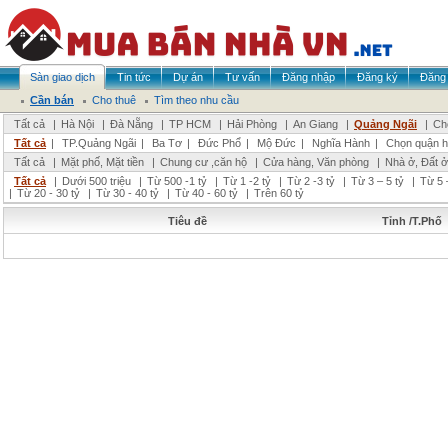
Sàn giao dịch
Tin tức
Dự án
Tư vấn
Đăng nhập
Đăng ký
Đăng 
Cần bán
Cho thuê
Tìm theo nhu cầu
Tất cả
|
Hà Nội
|
Đà Nẵng
|
TP HCM
|
Hải Phòng
|
An Giang
|
Quảng Ngãi
|
Ch
Tất cả
|
TP.Quảng Ngãi
|
Ba Tơ
|
Đức Phổ
|
Mộ Đức
|
Nghĩa Hành
|
Chọn quận 
Tất cả
|
Mặt phố, Mặt tiền
|
Chung cư ,căn hộ
|
Cửa hàng, Văn phòng
|
Nhà ở, Đất ở
Tất cả
|
Dưới 500 triệu
|
Từ 500 -1 tỷ
|
Từ 1 -2 tỷ
|
Từ 2 -3 tỷ
|
Từ 3 – 5 tỷ
|
Từ 5 
|
Từ 20 - 30 tỷ
|
Từ 30 - 40 tỷ
|
Từ 40 - 60 tỷ
|
Trên 60 tỷ
Tiêu đề
Tỉnh /T.Phố