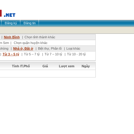
Đăng ký
Đăng tin
|
Ninh Bình
|
Chọn tỉnh thành khác
im Sơn
|
Chọn quận huyện khác
phòng
|
Nhà ở, Đất ở
|
Biệt thự, Phân lô
|
Loại khác
|
Từ 3 – 5 tỷ
|
Từ 5 – 7 tỷ
|
Từ 7 – 10 tỷ
|
Từ 10 - 20 tỷ
Tỉnh /T.Phố
Giá
Lượt xem
Ngày