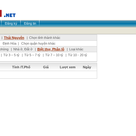
Đăng ký
Đăng tin
|
Thái Nguyên
|
Chọn tỉnh thành khác
|
Định Hóa
|
Chọn quận huyện khác
phòng
|
Nhà ở, Đất ở
|
Biệt thự, Phân lô
|
Loại khác
|
Từ 3 – 5 tỷ
|
Từ 5 – 7 tỷ
|
Từ 7 – 10 tỷ
|
Từ 10 - 20 tỷ
Tỉnh /T.Phố
Giá
Lượt xem
Ngày