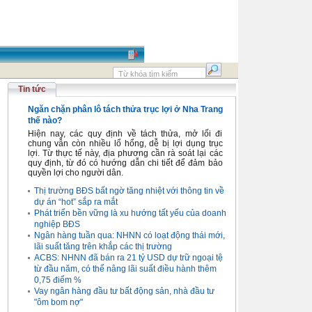
Tin tức
Ngăn chặn phân lô tách thửa trục lợi ở Nha Trang
thế nào?
Hiện nay, các quy định về tách thửa, mở lối đi
chung vẫn còn nhiều lổ hổng, dễ bị lợi dụng trục
lợi. Từ thực tế này, địa phương cần rà soát lại các
quy định, từ đó có hướng dẫn chi tiết để đảm bảo
quyền lợi cho người dân.
Thị trường BĐS bất ngờ tăng nhiệt với thông tin về
dự án “hot” sắp ra mắt
Phát triển bền vững là xu hướng tất yếu của doanh
nghiệp BĐS
Ngân hàng tuần qua: NHNN có loạt động thái mới,
lãi suất tăng trên khắp các thị trường
ACBS: NHNN đã bán ra 21 tỷ USD dự trữ ngoại tệ
từ đầu năm, có thể nâng lãi suất điều hành thêm
0,75 điểm %
Vay ngân hàng đầu tư bất động sản, nhà đầu tư
"ôm bom nợ"