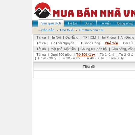
Sàn giao dịch
Tin tức
Dự án
Tư vấn
Đăng nhập
Cần bán
Cho thuê
Tìm theo nhu cầu
Tất cả
|
Hà Nội
|
Đà Nẵng
|
TP HCM
|
Hải Phòng
|
An Giang
Tất cả
|
TP.Thái Nguyên
|
TP.Sông Công
|
Phổ Yên
|
Đại Từ
Tất cả
|
Mặt phố, Mặt tiền
|
Chung cư ,căn hộ
|
Cửa hàng, Văn 
Tất cả
|
Dưới 500 triệu
|
Từ 500 -1 tỷ
|
Từ 1 -2 tỷ
|
Từ 2 -3 tỷ
|
Từ 20 - 30 tỷ
|
Từ 30 - 40 tỷ
|
Từ 40 - 60 tỷ
|
Trên 60 tỷ
Tiêu đề