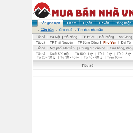
Sàn giao dịch
Tin tức
Dự án
Tư vấn
Đăng nhập
Cần bán
Cho thuê
Tìm theo nhu cầu
Tất cả
|
Hà Nội
|
Đà Nẵng
|
TP HCM
|
Hải Phòng
|
An Giang
Tất cả
|
TP.Thái Nguyên
|
TP.Sông Công
|
Phổ Yên
|
Đại Từ
Tất cả
|
Mặt phố, Mặt tiền
|
Chung cư ,căn hộ
|
Cửa hàng, Văn 
Tất cả
|
Dưới 500 triệu
|
Từ 500 -1 tỷ
|
Từ 1 -2 tỷ
|
Từ 2 -3 tỷ
|
Từ 20 - 30 tỷ
|
Từ 30 - 40 tỷ
|
Từ 40 - 60 tỷ
|
Trên 60 tỷ
Tiêu đề