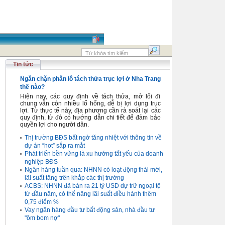
Tin tức
Ngăn chặn phân lô tách thửa trục lợi ở Nha Trang
thế nào?
Hiện nay, các quy định về tách thửa, mở lối đi
chung vẫn còn nhiều lổ hổng, dễ bị lợi dụng trục
lợi. Từ thực tế này, địa phương cần rà soát lại các
quy định, từ đó có hướng dẫn chi tiết để đảm bảo
quyền lợi cho người dân.
Thị trường BĐS bất ngờ tăng nhiệt với thông tin về
dự án “hot” sắp ra mắt
Phát triển bền vững là xu hướng tất yếu của doanh
nghiệp BĐS
Ngân hàng tuần qua: NHNN có loạt động thái mới,
lãi suất tăng trên khắp các thị trường
ACBS: NHNN đã bán ra 21 tỷ USD dự trữ ngoại tệ
từ đầu năm, có thể nâng lãi suất điều hành thêm
0,75 điểm %
Vay ngân hàng đầu tư bất động sản, nhà đầu tư
"ôm bom nợ"