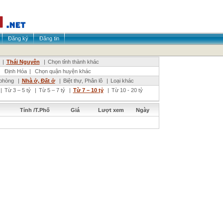
Đăng ký
Đăng tin
|
Thái Nguyên
|
Chọn tỉnh thành khác
|
Định Hóa
|
Chọn quận huyện khác
phòng
|
Nhà ở, Đất ở
|
Biệt thự, Phân lô
|
Loại khác
|
Từ 3 – 5 tỷ
|
Từ 5 – 7 tỷ
|
Từ 7 – 10 tỷ
|
Từ 10 - 20 tỷ
Tỉnh /T.Phố
Giá
Lượt xem
Ngày