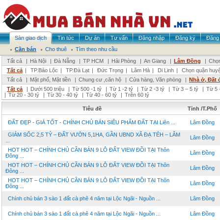
Sàn giao dịch
Tin tức
Dự án
Tư vấn
Đăng nhập
Đăng ký
Đăng 
Cần bán
Cho thuê
Tìm theo nhu cầu
Tất cả
|
Hà Nội
|
Đà Nẵng
|
TP HCM
|
Hải Phòng
|
An Giang
|
Lâm Đồng
|
Chọn
Tất cả
|
TP.Bảo Lộc
|
TP.Đà Lạt
|
Đức Trọng
|
Lâm Hà
|
Di Linh
|
Chọn quận huy
Tất cả
|
Mặt phố, Mặt tiền
|
Chung cư ,căn hộ
|
Cửa hàng, Văn phòng
|
Nhà ở, Đất 
Tất cả
|
Dưới 500 triệu
|
Từ 500 -1 tỷ
|
Từ 1 -2 tỷ
|
Từ 2 -3 tỷ
|
Từ 3 – 5 tỷ
|
Từ 5 
|
Từ 20 - 30 tỷ
|
Từ 30 - 40 tỷ
|
Từ 40 - 60 tỷ
|
Trên 60 tỷ
Tiêu đề
Tỉnh /T.Phố
ĐẤT ĐẸP - GIÁ TỐT - CHÍNH CHỦ BÁN SIÊU PHẨM ĐẤT TẠI Liên ...
Lâm Đồng
GIẢM SỐC 2,5 TỶ – ĐẤT VƯỜN 5,1HA, GẦN UBND XÃ ĐẠ TẺH – LÂM
Lâm Đồng
...
HOT HOT – CHÍNH CHỦ CẦN BÁN 9 LÔ ĐẤT VIEW ĐỒI TẠI Thôn
Lâm Đồng
Đông ...
HOT HOT – CHÍNH CHỦ CẦN BÁN 9 LÔ ĐẤT VIEW ĐỒI TẠI Thôn
Lâm Đồng
Đông ...
HOT HOT – CHÍNH CHỦ CẦN BÁN 9 LÔ ĐẤT VIEW ĐỒI TẠI Thôn
Lâm Đồng
Đông ...
Chính chủ bán 3 sào 1 đất cà phê 4 năm tại Lộc Ngãi - Nguồn ...
Lâm Đồng
Chính chủ bán 3 sào 1 đất cà phê 4 năm tại Lộc Ngãi - Nguồn ...
Lâm Đồng