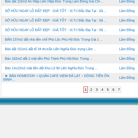
Bán đất 115m2 An Hiệp Liên Hiệp Đức Trọng Lâm Đồng Giá Chỉ ...
Lâm Đồng
SỞ HỮU NGAY LÔ ĐẤT ĐẸP - GIÁ TỐT - Vị Trí Đắc Địa Tại : Xã ...
Lâm Đồng
SỞ HỮU NGAY LÔ ĐẤT ĐẸP - GIÁ TỐT - Vị Trí Đắc Địa Tại : Xã ...
Lâm Đồng
SỞ HỮU NGAY LÔ ĐẤT ĐẸP - GIÁ TỐT - Vị Trí Đắc Địa Tại : Xã ...
Lâm Đồng
BÁN 237m2 đất nhà tiền chế Phú Lộc Phú Hộ Đức Trọng Giá 1 ...
Lâm Đồng
Bán đất 151m2 đất tổ 34 thị trấn Liên Nghĩa Đức trọng Lâm ...
Lâm Đồng
Bán 162m2 đất 2 mặt tiền Phú Thịnh Phú Hội Đức Trọng ...
Lâm Đồng
Bán 14x22m2 mặt tiền đất Khu Lô 90 Liên Nghĩa Đức Trọng ...
Lâm Đồng
► BÁN HOMESTAY + QUÁN CAFE VIEW ĐÀ LẠT – DÒNG TIỀN ỔN
Lâm Đồng
ĐỊNH ...
1
2
3
4
5
6
7