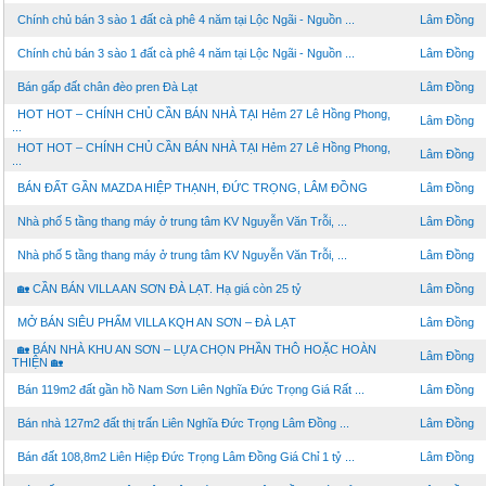
Chính chủ bán 3 sào 1 đất cà phê 4 năm tại Lộc Ngãi - Nguồn ...
Lâm Đồng
Chính chủ bán 3 sào 1 đất cà phê 4 năm tại Lộc Ngãi - Nguồn ...
Lâm Đồng
Bán gấp đất chân đèo pren Đà Lạt
Lâm Đồng
HOT HOT – CHÍNH CHỦ CẦN BÁN NHÀ TẠI Hẻm 27 Lê Hồng Phong,
Lâm Đồng
...
HOT HOT – CHÍNH CHỦ CẦN BÁN NHÀ TẠI Hẻm 27 Lê Hồng Phong,
Lâm Đồng
...
BÁN ĐẤT GẦN MAZDA HIỆP THẠNH, ĐỨC TRỌNG, LÂM ĐỒNG
Lâm Đồng
Nhà phố 5 tầng thang máy ở trung tâm KV Nguyễn Văn Trỗi, ...
Lâm Đồng
Nhà phố 5 tầng thang máy ở trung tâm KV Nguyễn Văn Trỗi, ...
Lâm Đồng
🏡 CẦN BÁN VILLA AN SƠN ĐÀ LẠT. Hạ giá còn 25 tỷ
Lâm Đồng
MỞ BÁN SIÊU PHẨM VILLA KQH AN SƠN – ĐÀ LẠT
Lâm Đồng
🏡 BÁN NHÀ KHU AN SƠN – LỰA CHỌN PHẦN THÔ HOẶC HOÀN
Lâm Đồng
THIỆN 🏡
Bán 119m2 đất gần hồ Nam Sơn Liên Nghĩa Đức Trọng Giá Rất ...
Lâm Đồng
Bán nhà 127m2 đất thị trấn Liên Nghĩa Đức Trọng Lâm Đồng ...
Lâm Đồng
Bán đất 108,8m2 Liên Hiệp Đức Trọng Lâm Đồng Giá Chỉ 1 tỷ ...
Lâm Đồng