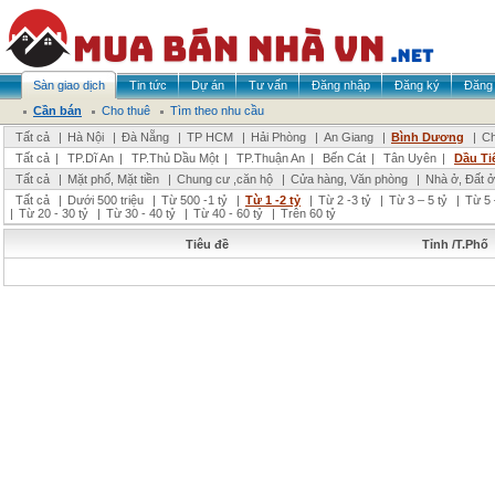
Sàn giao dịch
Tin tức
Dự án
Tư vấn
Đăng nhập
Đăng ký
Đăng 
Cần bán
Cho thuê
Tìm theo nhu cầu
Tất cả
|
Hà Nội
|
Đà Nẵng
|
TP HCM
|
Hải Phòng
|
An Giang
|
Bình Dương
|
Ch
Tất cả
|
TP.Dĩ An
|
TP.Thủ Dầu Một
|
TP.Thuận An
|
Bến Cát
|
Tân Uyên
|
Dầu Ti
Tất cả
|
Mặt phố, Mặt tiền
|
Chung cư ,căn hộ
|
Cửa hàng, Văn phòng
|
Nhà ở, Đất ở
Tất cả
|
Dưới 500 triệu
|
Từ 500 -1 tỷ
|
Từ 1 -2 tỷ
|
Từ 2 -3 tỷ
|
Từ 3 – 5 tỷ
|
Từ 5 
|
Từ 20 - 30 tỷ
|
Từ 30 - 40 tỷ
|
Từ 40 - 60 tỷ
|
Trên 60 tỷ
Tiêu đề
Tỉnh /T.Phố