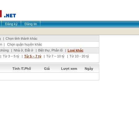
Đăng ký
Đăng tin
g
|
Chọn tỉnh thành khác
ơn
|
Chọn quận huyện khác
phòng
|
Nhà ở, Đất ở
|
Biệt thự, Phân lô
|
Loại khác
|
Từ 3 – 5 tỷ
|
Từ 5 – 7 tỷ
|
Từ 7 – 10 tỷ
|
Từ 10 - 20 tỷ
Tỉnh /T.Phố
Giá
Lượt xem
Ngày