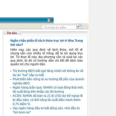
Tin tức
Ngăn chặn phân lô tách thửa trục lợi ở Nha Trang
thế nào?
Hiện nay, các quy định về tách thửa, mở lối đi
chung vẫn còn nhiều lổ hổng, dễ bị lợi dụng trục
lợi. Từ thực tế này, địa phương cần rà soát lại các
quy định, từ đó có hướng dẫn chi tiết để đảm bảo
quyền lợi cho người dân.
Thị trường BĐS bất ngờ tăng nhiệt với thông tin về
dự án “hot” sắp ra mắt
Phát triển bền vững là xu hướng tất yếu của doanh
nghiệp BĐS
Ngân hàng tuần qua: NHNN có loạt động thái mới,
lãi suất tăng trên khắp các thị trường
ACBS: NHNN đã bán ra 21 tỷ USD dự trữ ngoại tệ
từ đầu năm, có thể nâng lãi suất điều hành thêm
0,75 điểm %
Vay ngân hàng đầu tư bất động sản, nhà đầu tư
"ôm bom nợ"