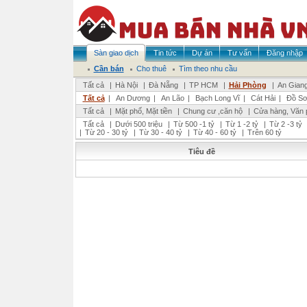
Sàn giao dịch
Tin tức
Dự án
Tư vấn
Đăng nhập
Cần bán
Cho thuê
Tìm theo nhu cầu
Tất cả
|
Hà Nội
|
Đà Nẵng
|
TP HCM
|
Hải Phòng
|
An Gian
Tất cả
|
An Dương
|
An Lão
|
Bạch Long Vĩ
|
Cát Hải
|
Đồ S
Tất cả
|
Mặt phố, Mặt tiền
|
Chung cư ,căn hộ
|
Cửa hàng, Văn 
Tất cả
|
Dưới 500 triệu
|
Từ 500 -1 tỷ
|
Từ 1 -2 tỷ
|
Từ 2 -3 tỷ
|
Từ 20 - 30 tỷ
|
Từ 30 - 40 tỷ
|
Từ 40 - 60 tỷ
|
Trên 60 tỷ
Tiêu đề